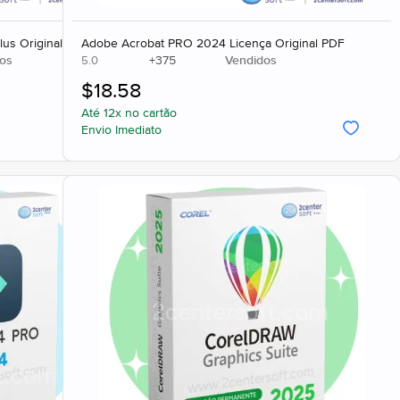
lus Original Completo
Adobe Acrobat PRO 2024 Licença Original PDF
os
+
375
Vendidos
5.0
$
18.58
Até 12x no cartão
Envio Imediato