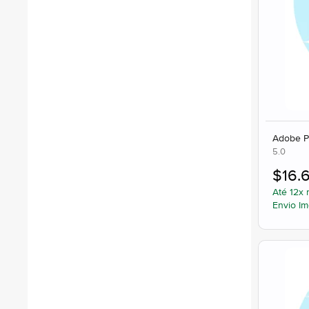
Adobe Pr
5.0
$
16.
Até 12x 
Envio Im