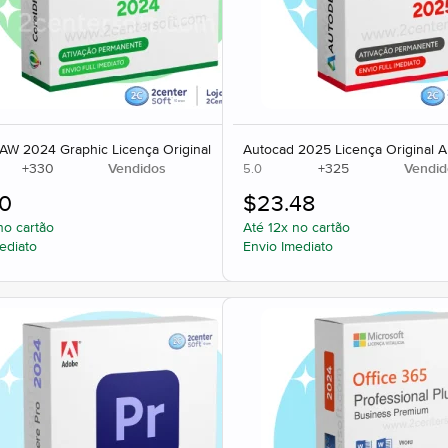
AW 2024 Graphic Licença Original
Autocad 2025 Licença Original 
+
330
Vendidos
+
325
Vendid
5.0
60
$
23.48
no cartão
Até 12x no cartão
ediato
Envio Imediato