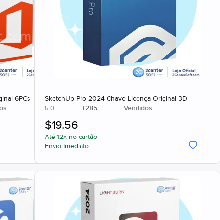
ginal 6PCs
SketchUp Pro 2024 Chave Licença Original 3D
os
+
285
Vendidos
5.0
$
19.56
Até 12x no cartão
Envio Imediato