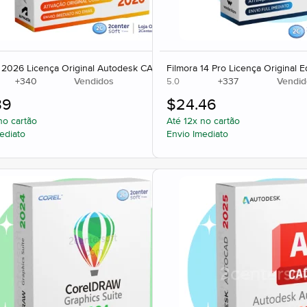
 2026 Licença Original Autodesk CAD 3D
Filmora 14 Pro Licença Original E
+
340
Vendidos
+
337
Vendid
5.0
39
$
24.46
no cartão
Até 12x no cartão
ediato
Envio Imediato