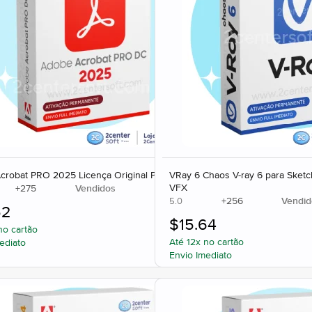
crobat PRO 2025 Licença Original PDF
VRay 6 Chaos V-ray 6 para Sketc
VFX
+
275
Vendidos
+
256
Vendid
5.0
52
$
15.64
no cartão
Até 12x no cartão
ediato
Envio Imediato