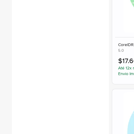
CorelDR
5.0
$
17.
Até 12x 
Envio Im