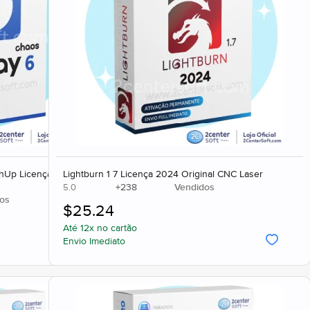
hUp Licença Original
Lightburn 1 7 Licença 2024 Original CNC Laser
+
238
Vendidos
5.0
os
$
25.24
Até 12x no cartão
Envio Imediato