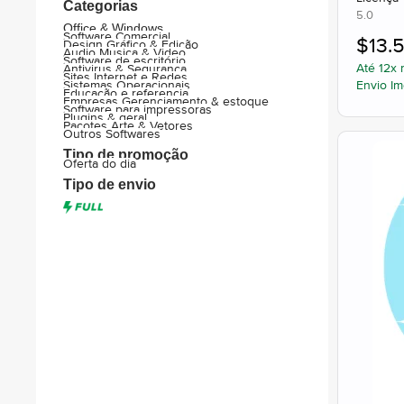
Categorias
5.0
Office & Windows
Software Comercial
$
13.5
Design Gráfico & Edição
Audio Musica & Video
Software de escritório
Até 12x 
Antivirus & Segurança
Sites Internet e Redes
Envio Im
Sistemas Operacionais
Educação e referencia
Empresas Gerenciamento & estoque
Software para impressoras
Plugins & geral
Pacotes Arte & Vetores
Outros Softwares
Tipo de promoção
Oferta do dia
Tipo de envio