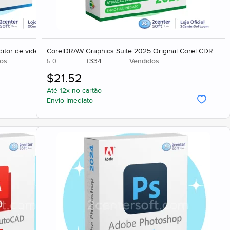
ditor de video
CorelDRAW Graphics Suite 2025 Original Corel CDR
os
+
334
Vendidos
5.0
$
21.52
Até 12x no cartão
Envio Imediato