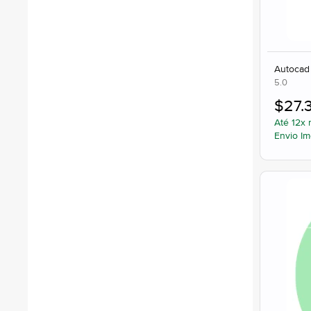
Autocad
5.0
$
27.
Até 12x 
Envio Im