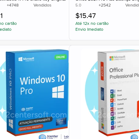
+
4748
Vendidos
+
2542
Vendid
5.0
1
$
15.47
no cartão
Até 12x no cartão
ediato
Envio Imediato