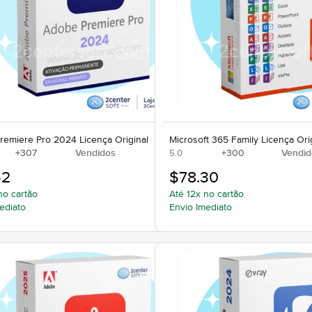
emiere Pro 2024 Licença Original
Microsoft 365 Family Licença Ori
+
307
Vendidos
+
300
Vendid
5.0
62
$
78.30
no cartão
Até 12x no cartão
ediato
Envio Imediato