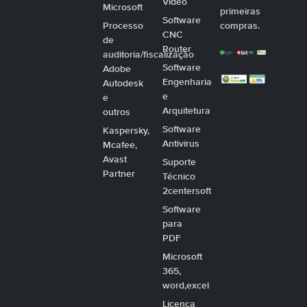
Video
Microsoft
primeiras
Software
Processo
compras.
CNC
de
Router
auditoria/fiscalização
Software
Adobe
Engenharia
Autodesk
e
e
Arquitetura
outros
Software
Kaspersky,
Antivirus
Mcafee,
Avast
Suporte
Partner
Técnico
2centersoft
Software
para
PDF
Microsoft
365,
word,excel
Licença