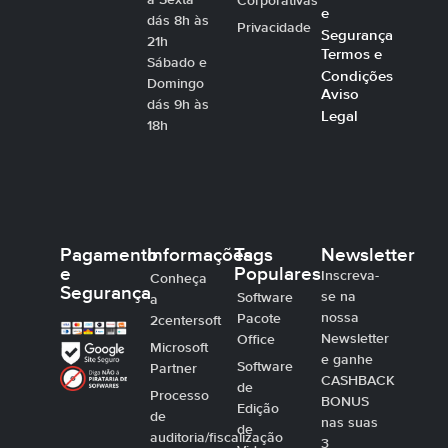
à Sexta
Corporativas
e
dás 8h às
Privacidade
Segurança
21h
Termos e
Sábado e
Condições
Domingo
Aviso
dás 9h às
Legal
18h
Pagamento
Informações
Tags
Newsletter
e
Populares
Inscreva-
Conheça
Segurança
se na
Software
a
nossa
Pacote
2centersoft
Newsletter
Office
Microsoft
e ganhe
Software
Partner
CASHBACK
de
Processo
BONUS
Edição
de
nas suas
de
auditoria/fiscalização
3