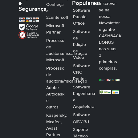
e
Populares
Inscreva-
Conheça
Segurança
se na
Software
a
nossa
Pacote
2centersoft
Newsletter
Office
Microsoft
e ganhe
Software
Partner
CASHBACK
de
Processo
BONUS
Edição
de
nas suas
de
auditoria/fiscalização
3
Video
Microsoft
primeiras
Software
Processo
compras.
CNC
de
Router
auditoria/fiscalização
Software
Adobe
Engenharia
Autodesk
e
e
Arquitetura
outros
Software
Kaspersky,
Antivirus
Mcafee,
Avast
Suporte
Partner
Técnico