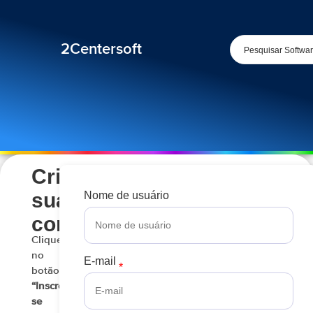
2Centersoft
Crie
sua
Nome de usuário
conta
Clique
no
E-mail
botão
“Inscrever-
se