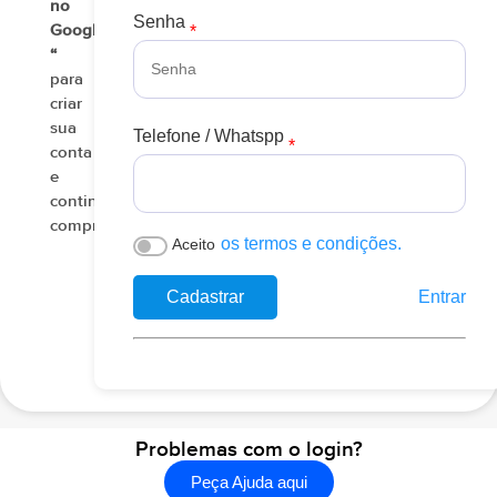
no
Senha
Google
“
para
criar
sua
Telefone / Whatspp
conta
e
continuar
comprando
os termos e condições.
Aceito
Cadastrar
Entrar
Problemas com o login?
Peça Ajuda aqui