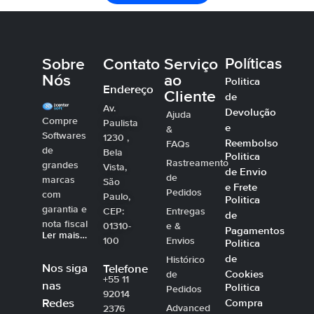
Sobre
Contato
Serviço
Políticas
Nós
ao
Politica
Endereço
Cliente
de
Av.
Devolução
Ajuda
Compre
Paulista
e
&
Softwares
1230 ,
Reembolso
FAQs
de
Bela
Politica
Rastreamento
grandes
Vista,
de Envio
de
marcas
São
e Frete
Pedidos
com
Paulo,
Politica
garantia e
CEP:
Entregas
de
nota fiscal
01310-
e &
Pagamentos
Ler mais…
100
Envios
Politica
de
Histórico
Nos siga
Telefone
Cookies
de
+55 11
nas
Politica
Pedidos
92014
Compra
Redes
Advanced
2376