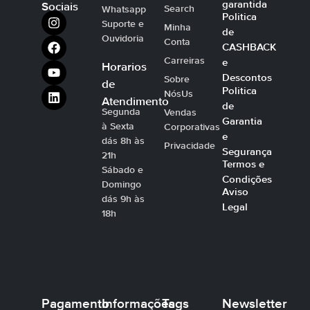
garantida
Sociais
Search
Whatsapp
Politica
Suporte e
Minha
de
Ouvidoria
Conta
CASHBACK
Carreiras
e
Horarios
Descontos
Sobre
de
Politica
NósUs
Atendimento
de
Segunda
Vendas
Garantia
à Sexta
Corporativas
e
dás 8h às
Privacidade
Segurança
21h
Termos e
Sábado e
Condições
Domingo
Aviso
dás 9h às
Legal
18h
Pagamento
Informações
Tags
Newsletter