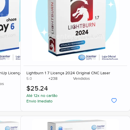
hUp Licença Original
Lightburn 1 7 Licença 2024 Original CNC Laser
+
238
Vendidos
5.0
os
$
25.24
Até 12x no cartão
Envio Imediato