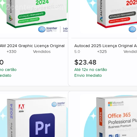
AW 2024 Graphic Licença Original
Autocad 2025 Licença Original 
+
330
Vendidos
+
325
Vendid
5.0
60
$
23.48
no cartão
Até 12x no cartão
ediato
Envio Imediato