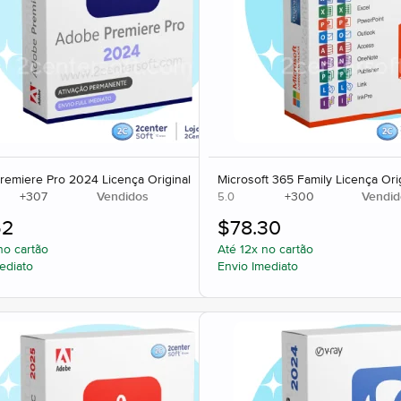
emiere Pro 2024 Licença Original
Microsoft 365 Family Licença Ori
+
307
Vendidos
+
300
Vendid
5.0
62
$
78.30
no cartão
Até 12x no cartão
ediato
Envio Imediato