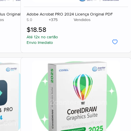
lus Original Completo
Adobe Acrobat PRO 2024 Licença Original PDF
os
+
375
Vendidos
5.0
$
18.58
Até 12x no cartão
Envio Imediato