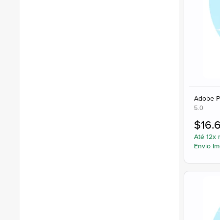
Adobe Pr
5.0
$
16.
Até 12x 
Envio Im