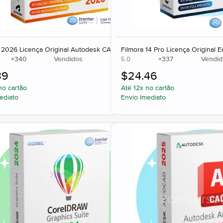
 2026 Licença Original Autodesk CAD 3D
Filmora 14 Pro Licença Original E
+
340
Vendidos
+
337
Vendid
5.0
39
$
24.46
no cartão
Até 12x no cartão
ediato
Envio Imediato