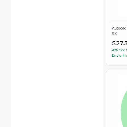
Autocad
5.0
$
27.
Até 12x 
Envio Im