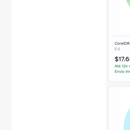
CorelDR
5.0
$
17.
Até 12x 
Envio Im