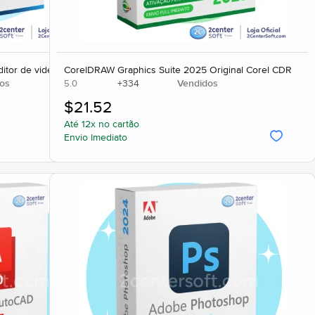
ditor de video
CorelDRAW Graphics Suite 2025 Original Corel CDR
os
+
334
Vendidos
5.0
$
21.52
Até 12x no cartão
Envio Imediato