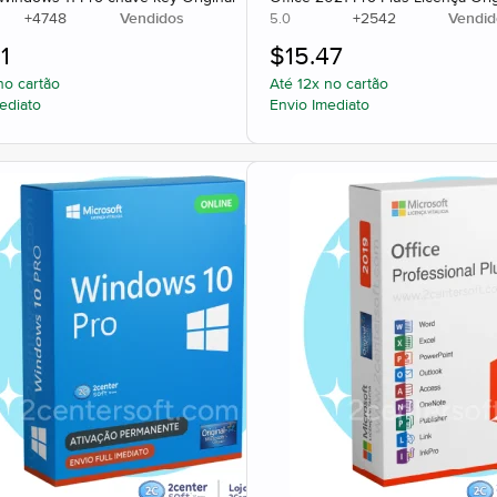
+
4748
Vendidos
+
2542
Vendid
5.0
1
$
15.47
no cartão
Até 12x no cartão
ediato
Envio Imediato