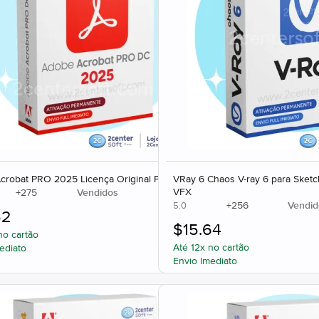
crobat PRO 2025 Licença Original PDF
VRay 6 Chaos V-ray 6 para Sketc
VFX
+
275
Vendidos
+
256
Vendid
5.0
52
$
15.64
no cartão
Até 12x no cartão
ediato
Envio Imediato