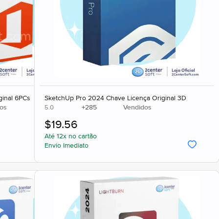
ginal 6PCs
SketchUp Pro 2024 Chave Licença Original 3D
os
+
285
Vendidos
5.0
$
19.56
Até 12x no cartão
Envio Imediato