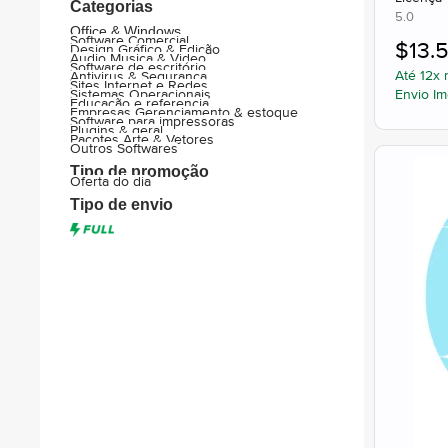
Categorias
5.0
Office & Windows
Software Comercial
$
13.5
Design Gráfico & Edição
Audio Musica & Video
Software de escritório
Até 12x 
Antivirus & Segurança
Sites Internet e Redes
Envio Im
Sistemas Operacionais
Educação e referencia
Empresas Gerenciamento & estoque
Software para impressoras
Plugins & geral
Pacotes Arte & Vetores
Outros Softwares
Tipo de promoção
Oferta do dia
Tipo de envio