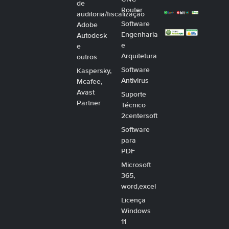
de
Router
auditoria/fiscalização
Software
Adobe
Engenharia
Autodesk
e
e
Arquitetura
outros
Software
Kaspersky,
Antivirus
Mcafee,
Avast
Suporte
Partner
Técnico
2centersoft
Software
para
PDF
Microsoft
365,
word,excel
Licença
Windows
11