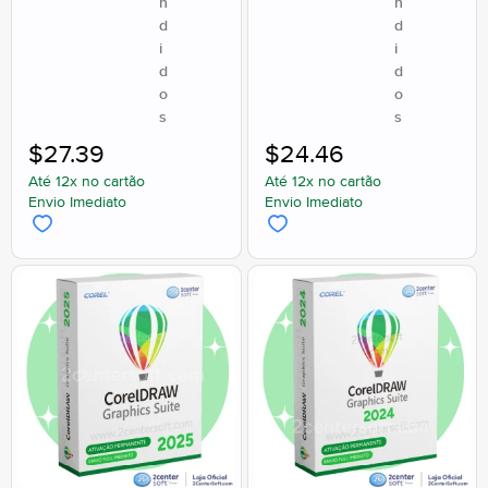
n
n
d
d
i
i
d
d
o
o
s
s
$
27.39
$
24.46
Até 12x no cartão
Até 12x no cartão
Envio Imediato
Envio Imediato