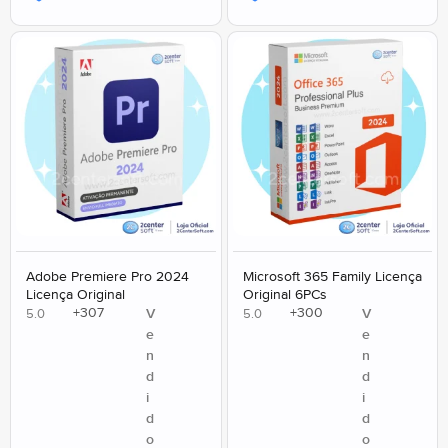
Adobe Premiere Pro 2024
Microsoft 365 Family Licença
Licença Original
Original 6PCs
+
307
+
300
V
V
5.0
5.0
e
e
n
n
d
d
i
i
d
d
o
o