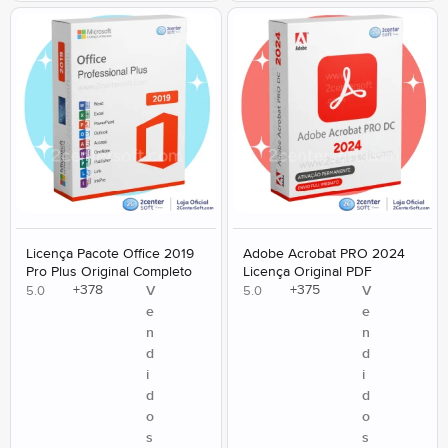
Licença Pacote Office 2019
Adobe Acrobat PRO 2024
Pro Plus Original Completo
Licença Original PDF
+
378
+
375
V
V
5.0
5.0
e
e
n
n
d
d
i
i
d
d
o
o
s
s