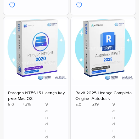
Paragon NTFS 15 Licença key
Revit 2025 Licença Completa
para Mac OS
Original Autodesk
+
219
+
219
V
V
5.0
5.0
e
e
n
n
d
d
i
i
d
d