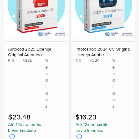
Autocad 2025 Licença
Photoshop 2024 CC Original
Original Autodesk
Licença Adobe
+
325
+
324
V
V
5.0
5.0
e
e
n
n
d
d
i
i
d
d
o
o
s
s
$
23.48
$
16.23
Até 12x no cartão
Até 12x no cartão
Envio Imediato
Envio Imediato