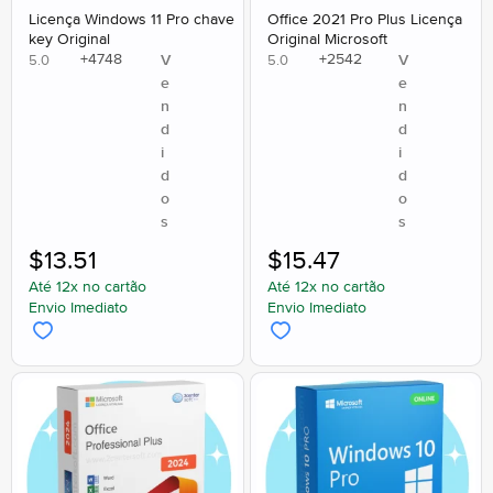
Licença Windows 11 Pro chave
Office 2021 Pro Plus Licença
key Original
Original Microsoft
+
4748
+
2542
V
V
5.0
5.0
e
e
n
n
d
d
i
i
d
d
o
o
s
s
$
13.51
$
15.47
Até 12x no cartão
Até 12x no cartão
Envio Imediato
Envio Imediato