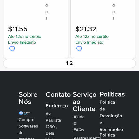
d
d
o
o
s
s
$
11.55
$
21.32
Até 12x no cartão
Até 12x no cartão
Envio Imediato
Envio Imediato
1
2
Sobre
Contato
Serviço
Políticas
Nós
ao
Politica
Endereço
Cliente
de
Av.
Devolução
Ajuda
Compre
Paulista
e
&
Softwares
1230 ,
Reembolso
FAQs
de
Bela
Politica
Rastreamento