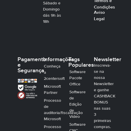
Termos e
Sábado e
Condições
Domingo
Aviso
dás 9h às
Legal
18h
Pagamento
Informações
Tags
Newsletter
e
Populares
Inscreva-
Conheça
Segurança
se na
Software
a
nossa
Pacote
2centersoft
Newsletter
Office
Microsoft
e ganhe
Software
Partner
CASHBACK
de
Processo
BONUS
Edição
de
nas suas
de
auditoria/fiscalização
3
Video
Microsoft
primeiras
Software
Processo
compras.
CNC