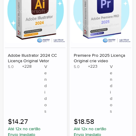
Adobe Illustrator 2024 CC
Premiere Pro 2025 Licença
Licença Original Vetor
Original crie video
+
228
+
223
V
V
5.0
5.0
e
e
n
n
d
d
i
i
d
d
o
o
s
s
$
14.27
$
18.58
Até 12x no cartão
Até 12x no cartão
Envio Imediato
Envio Imediato