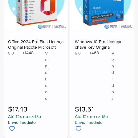
Office 2024 Pro Plus Licença
Windows 10 Pro Licença
Original Pacote Microsoft
chave Key Original
+
1448
+
468
V
V
5.0
5.0
e
e
n
n
d
d
i
i
d
d
o
o
s
s
$
17.43
$
13.51
Até 12x no cartão
Até 12x no cartão
Envio Imediato
Envio Imediato