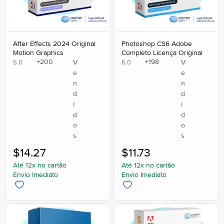
After Effects 2024 Original
Photoshop CS6 Adobe
Motion Graphics
Completo Licença Original
+
200
+
198
V
V
5.0
5.0
e
e
n
n
d
d
i
i
d
d
o
o
s
s
$
14.27
$
11.73
Até 12x no cartão
Até 12x no cartão
Envio Imediato
Envio Imediato