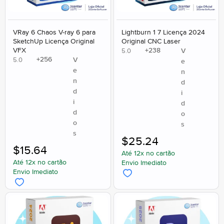
VRay 6 Chaos V-ray 6 para
Lightburn 1 7 Licença 2024
SketchUp Licença Original
Original CNC Laser
VFX
+
238
V
5.0
+
256
V
5.0
e
e
n
n
d
d
i
i
d
d
o
o
s
s
$
25.24
$
15.64
Até 12x no cartão
Até 12x no cartão
Envio Imediato
Envio Imediato