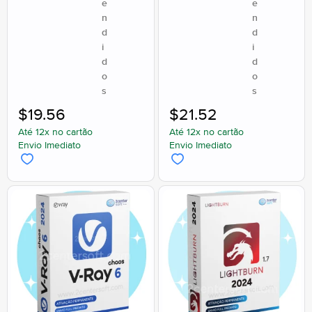
e
e
n
n
d
d
i
i
d
d
o
o
s
s
$
19.56
$
21.52
Até 12x no cartão
Até 12x no cartão
Envio Imediato
Envio Imediato