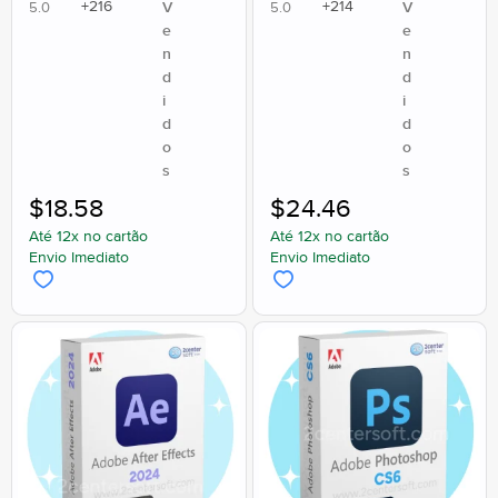
+
216
+
214
V
V
5.0
5.0
e
e
n
n
d
d
i
i
d
d
o
o
s
s
$
18.58
$
24.46
Até 12x no cartão
Até 12x no cartão
Envio Imediato
Envio Imediato