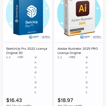
SketchUp Pro 2022 Licença
Adobe Illustrator 2025 PRO
Original 3D
Licença Original
+
191
+
185
V
V
5.0
5.0
e
e
n
n
d
d
i
i
d
d
o
o
s
s
$
16.43
$
18.97