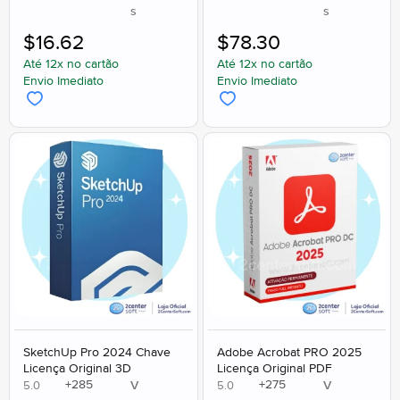
s
s
$
16.62
$
78.30
Até 12x no cartão
Até 12x no cartão
Envio Imediato
Envio Imediato
SketchUp Pro 2024 Chave
Adobe Acrobat PRO 2025
Licença Original 3D
Licença Original PDF
+
285
+
275
V
V
5.0
5.0