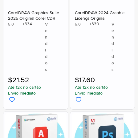
CorelDRAW Graphics Suite
CorelDRAW 2024 Graphic
2025 Original Corel CDR
Licença Original
+
334
+
330
V
V
5.0
5.0
e
e
n
n
d
d
i
i
d
d
o
o
s
s
$
21.52
$
17.60
Até 12x no cartão
Até 12x no cartão
Envio Imediato
Envio Imediato