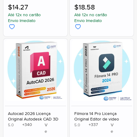
$
14.27
$
18.58
Até 12x no cartão
Até 12x no cartão
Envio Imediato
Envio Imediato
Autocad 2026 Licença
Filmora 14 Pro Licença
Original Autodesk CAD 3D
Original Editor de video
+
340
+
337
V
V
5.0
5.0
e
e