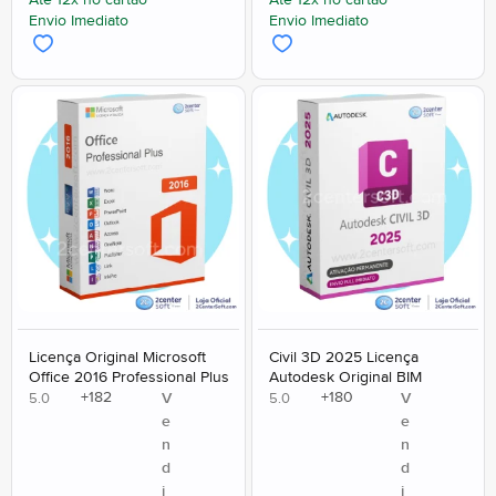
Até 12x no cartão
Até 12x no cartão
Envio Imediato
Envio Imediato
Licença Original Microsoft
Civil 3D 2025 Licença
Office 2016 Professional Plus
Autodesk Original BIM
+
182
+
180
V
V
5.0
5.0
e
e
n
n
d
d
i
i