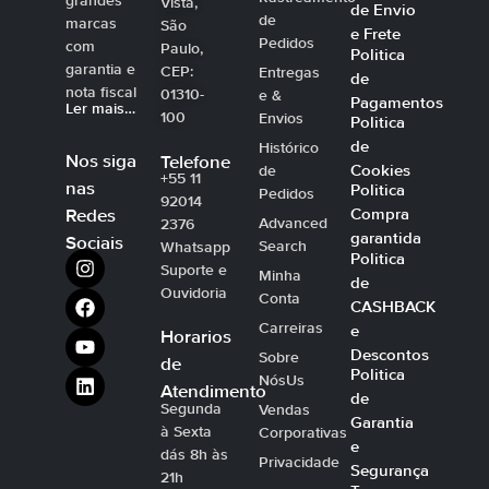
grandes
Vista,
de Envio
de
marcas
São
e Frete
Pedidos
com
Paulo,
Politica
garantia e
CEP:
Entregas
de
nota fiscal
01310-
e &
Pagamentos
Ler mais…
100
Envios
Politica
de
Histórico
Nos siga
Telefone
Cookies
de
+55 11
nas
Politica
Pedidos
92014
Compra
Redes
Advanced
2376
garantida
Sociais
Search
Whatsapp
Politica
Suporte e
Minha
de
Ouvidoria
Conta
CASHBACK
Carreiras
e
Horarios
Descontos
Sobre
de
Politica
NósUs
Atendimento
de
Segunda
Vendas
Garantia
à Sexta
Corporativas
e
dás 8h às
Privacidade
Segurança
21h