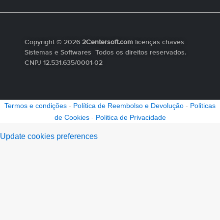
Copyright © 2026
2Centersoft.com
licenças chaves
Sistemas e Softwares Todos os direitos reservados.
CNPJ 12.531.635/0001-02
Termos e condições
-
Política de Reembolso e Devolução
-
Politicas
de Cookies
-
Politica de Privacidade
Update cookies preferences