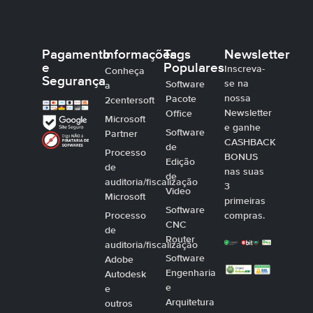
Pagamento
Informações
Tags
Newsletter
e
Populares
Inscreva-
Conheça
Segurança
se na
Software
a
nossa
Pacote
2centersoft
Newsletter
Office
Microsoft
e ganhe
Software
Partner
CASHBACK
de
Processo
BONUS
Edição
de
nas suas
de
auditoria/fiscalização
3
Video
Microsoft
primeiras
Software
Processo
compras.
CNC
de
Router
auditoria/fiscalização
Software
Adobe
Engenharia
Autodesk
e
e
Arquitetura
outros