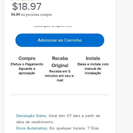
$
18.97
$
0.09
na proxima compra
Ao comprar você ganha
Chegará grátis hoje
Em seu email
Estoque Disponivel
Adicionar ao Carrinho
Compre
Receba
Instale
Efetue o Pagamento
Baixe e instale com
Original
Aguarde a
manual de
Receba em 5
aprovação
instalação
minutos em seu e-
mail
Devolução Grátis
, Você tem 07 dias a partir da
data de recebimento.
Envio Automatico
, Em qualquer horario. 7 Dias