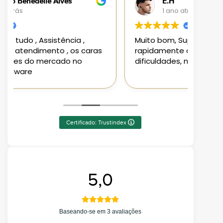
E.H
1 ano atrás
Muito bom, Suporte atendeu
Loja 
rapidamente aos requisitos e
aplic
dificuldades, não deixa nada a desejar
aten
Pode
Certificado: Trustindex
5,0
Baseando-se em 3 avaliações