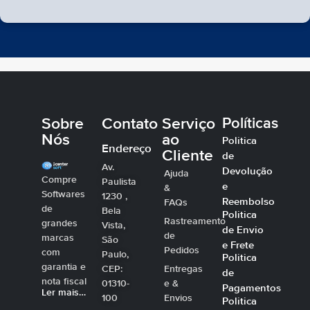
Sobre
Contato
Serviço
Políticas
Nós
ao
Politica
Endereço
Cliente
de
Av.
Devolução
Ajuda
Compre
Paulista
e
&
Softwares
1230 ,
Reembolso
FAQs
de
Bela
Politica
Rastreamento
grandes
Vista,
de Envio
de
marcas
São
e Frete
Pedidos
com
Paulo,
Politica
garantia e
CEP:
Entregas
de
nota fiscal
01310-
e &
Pagamentos
Ler mais…
100
Envios
Politica