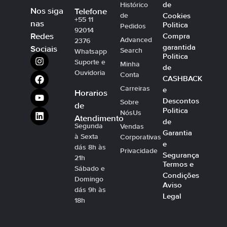
de
Histórico
Nos siga
Telefone
Cookies
de
+55 11
nas
Politica
Pedidos
92014
Compra
Redes
Advanced
2376
garantida
Sociais
Search
Whatsapp
Politica
Suporte e
Minha
de
Ouvidoria
Conta
CASHBACK
Carreiras
e
Horarios
Descontos
Sobre
de
Politica
NósUs
Atendimento
de
Segunda
Vendas
Garantia
à Sexta
Corporativas
e
dás 8h às
Privacidade
Segurança
21h
Termos e
Sábado e
Condições
Domingo
Aviso
dás 9h às
Legal
18h