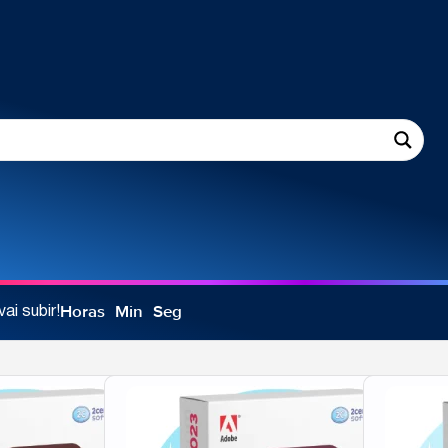
Horas
Min
Seg
i subir!