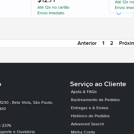
$
12.71
Até 12x no
Até 12x no cartão
Envio Ime
Envio Imediato
Anterior
1
2
Próxi
o
Serviço ao Cliente
Ajuda & FAQs
Rastreamento de Pedidos
 1230 , Bela Vista, São Paulo,
Entregas e & Envios
100
Histórico de Pedidos
Advanced Search
4 2376
porte e Ouvidoria
Minha Conta