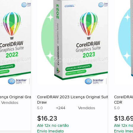
ça Original Graphics Suite
CorelDRAW 2023 Licença Original Suite Corel
CorelDRAW
Draw
CDR
Vendidos
+
244
Vendidos
5.0
5.0
$
16.23
$
13.6
Até 12x no cartão
Até 12x no
Envio Imediato
Envio Ime