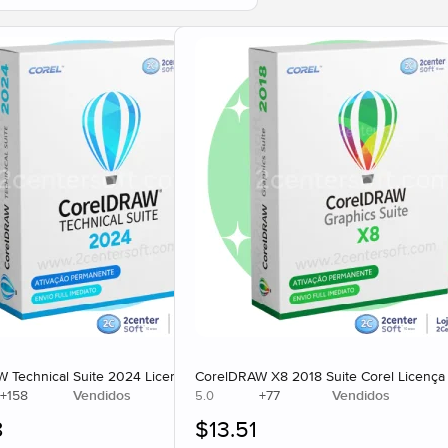
 Technical Suite 2024 Licença Original
CorelDRAW X8 2018 Suite Corel Licença
+
158
Vendidos
+
77
Vendidos
5.0
8
$
13.51