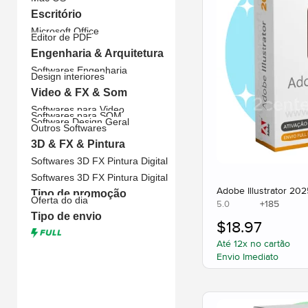
Escritório
Microsoft Office
Editor de PDF
Engenharia & Arquitetura
Softwares Engenharia
Design interiores
Video & FX & Som
Softwares para Video
Softwares para SOM
Software Design Geral
Outros Softwares
3D & FX & Pintura
Softwares 3D FX Pintura Digital
Softwares 3D FX Pintura Digital
Adobe Illustrator 20
Tipo de promoção
Oferta do dia
+
185
5.0
Tipo de envio
$
18.97
Até 12x no cartão
Envio Imediato