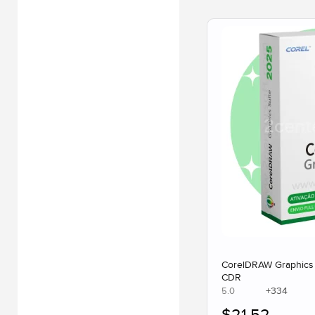
CorelDRAW Graphics S
CDR
+
334
5.0