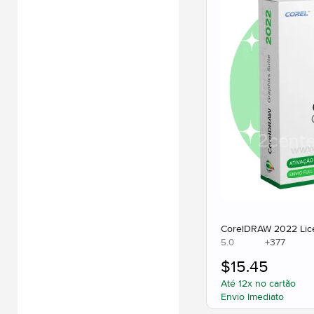
CorelDRAW 2022 Licen
+
377
5.0
$
15.45
Até 12x no cartão
Envio Imediato