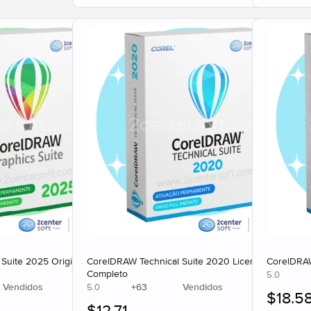
uite 2025 Original Corel
CorelDRAW Technical Suite 2020 Licença
CorelDRAW
Completo
5.0
Vendidos
+
63
Vendidos
5.0
$
18.5