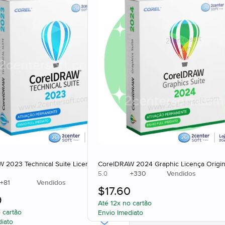
 2023 Technical Suite Licença Original
CorelDRAW 2024 Graphic Licença Origin
+
330
Vendidos
5.0
+
81
Vendidos
$
17.60
9
Até 12x no cartão
 cartão
Envio Imediato
diato