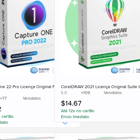
ne 22 Pro Licença Original Fotografia
CorelDRAW 2021 Licença Original Suite
+
109
Vendidos
5.0
+
77
Vendidos
$
14.67
2
Até 12x no cartão
 cartão
Envio Imediato
diato