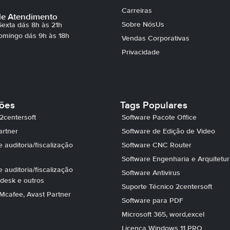
Carreiras
de Atendimento
Sobre NósUs
exta dás 8h às 21h
omingo dás 9h às 18h
Vendas Corporativas
Privacidade
ções
Tags Populares
2centersoft
Software Pacote Office
artner
Software de Edição de Video
 auditoria/fiscalização
Software CNC Router
Software Engenharia e Arquitetu
 auditoria/fiscalização
Software Antivirus
desk e outros
Suporte Técnico 2centersoft
Mcafee, Avast Partner
Software para PDF
Microsoft 365, word,excel
Licença Windows 11 PRO