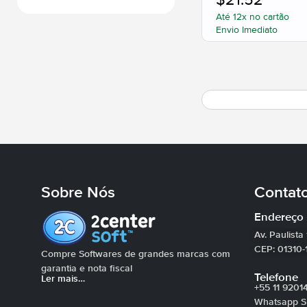
$
21.52
Até 12x no cartão
Envio Imediato
Sobre Nós
Contat
Endereço
Av. Paulista
CEP: 01310-
Compre Softwares de grandes marcas com
garantia e nota fiscal
Telefone
Ler mais…
+55 11 9201
Whatsapp Su