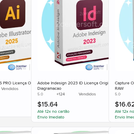
25 PRO Licença Original
Adobe Indesign 2023 ID Licença Original
Capture O
Diagramacao
RAW
Vendidos
+
124
Vendidos
5.0
5.0
$
15.64
$
16.6
Até 12x no cartão
Até 12x no
Envio Imediato
Envio Ime