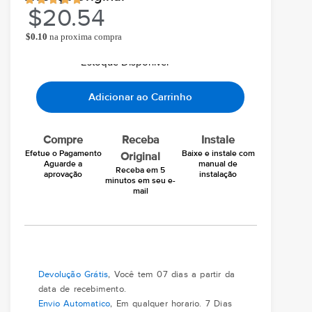
$
20.54
$
0.10
na proxima compra
Ao comprar você ganha
Chegará grátis hoje
Em seu email
Estoque Disponivel
Adicionar ao Carrinho
Compre
Receba
Instale
Efetue o Pagamento
Baixe e instale com
Original
Aguarde a
manual de
Receba em 5
aprovação
instalação
minutos em seu e-
mail
Devolução Grátis
, Você tem 07 dias a partir da
data de recebimento.
Envio Automatico
, Em qualquer horario. 7 Dias