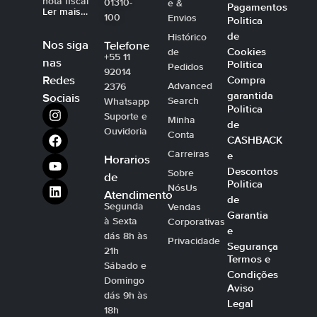
nota fiscal
01310-
e &
Pagamentos
Ler mais…
100
Envios
Politica
de
Histórico
Nos siga
Telefone
Cookies
de
+55 11
nas
Politica
Pedidos
92014
Compra
Redes
Advanced
2376
garantida
Sociais
Search
Whatsapp
Politica
Suporte e
Minha
de
Ouvidoria
Conta
CASHBACK
Carreiras
e
Horarios
Descontos
Sobre
de
Politica
NósUs
Atendimento
de
Segunda
Vendas
Garantia
à Sexta
Corporativas
e
dás 8h às
Privacidade
Segurança
21h
Termos e
Sábado e
Condições
Domingo
Aviso
dás 9h às
Legal
18h