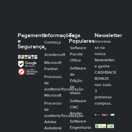
Pagamento
Informações
Tags
Newsletter
e
Populares
Inscreva-
Conheça
Segurança
se na
Software
a
nossa
Pacote
2centersoft
Newsletter
Office
Microsoft
e ganhe
Software
Partner
CASHBACK
de
Processo
BONUS
Edição
de
nas suas
de
auditoria/fiscalização
3
Video
Microsoft
primeiras
Software
Processo
compras.
CNC
de
Router
auditoria/fiscalização
Software
Adobe
Engenharia
Autodesk