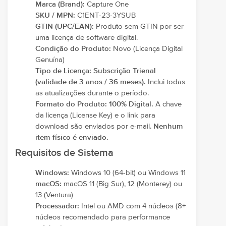
Marca (Brand):
Capture One
SKU / MPN:
C1ENT-23-3YSUB
GTIN (UPC/EAN):
Produto sem GTIN por ser
uma licença de software digital.
Condição do Produto:
Novo (Licença Digital
Genuína)
Tipo de Licença:
Subscrição Trienal
(validade de 3 anos / 36 meses).
Inclui todas
as atualizações durante o período.
Formato do Produto:
100% Digital.
A chave
da licença (License Key) e o link para
download são enviados por e-mail.
Nenhum
item físico é enviado.
Requisitos de Sistema
Windows:
Windows 10 (64-bit) ou Windows 11
macOS:
macOS 11 (Big Sur), 12 (Monterey) ou
13 (Ventura)
Processador:
Intel ou AMD com 4 núcleos (8+
núcleos recomendado para performance