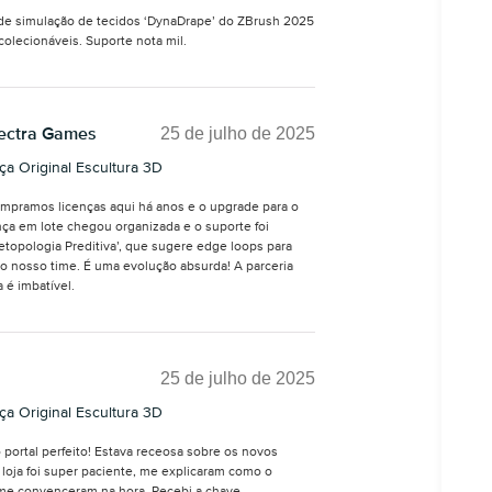
a de simulação de tecidos ‘DynaDrape’ do ZBrush 2025
colecionáveis. Suporte nota mil.
25 de julho de 2025
pectra Games
a Original Escultura 3D
mpramos licenças aqui há anos e o upgrade para o
ença em lote chegou organizada e o suporte foi
Retopologia Preditiva’, que sugere edge loops para
o nosso time. É uma evolução absurda! A parceria
a é imbatível.
25 de julho de 2025
a Original Escultura 3D
 portal perfeito! Estava receosa sobre os novos
loja foi super paciente, me explicaram como o