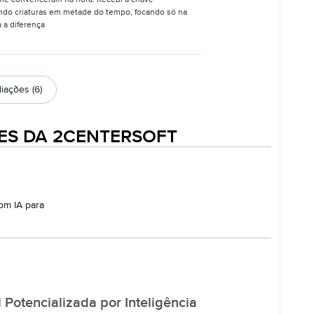
e me convenceram na hora. Recebi a chave
ndo criaturas em metade do tempo, focando só na
 a diferença
iações (6)
ES DA 2CENTERSOFT
om IA para
 Potencializada por Inteligência