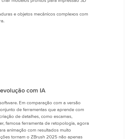
 criar modelos prontos para impressão 3D
aduras e objetos mecânicos complexos com
ra.
evolução com IA
o software. Em comparação com a versão
conjunto de ferramentas que aprende com
 criação de detalhes, como escamas,
er, famosa ferramenta de retopologia, agora
para animação com resultados muito
vações tornam o ZBrush 2025 não apenas