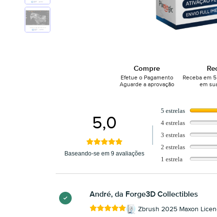
Compre
Re
Efetue o Pagamento
Receba em 5 
Aguarde a aprovação
em sua
5 estrelas
5,0
4 estrelas
3 estrelas
2 estrelas
Baseando-se em 9 avaliações
1 estrela
André, da Forge3D Collectibles
Zbrush 2025 Maxon Licenç