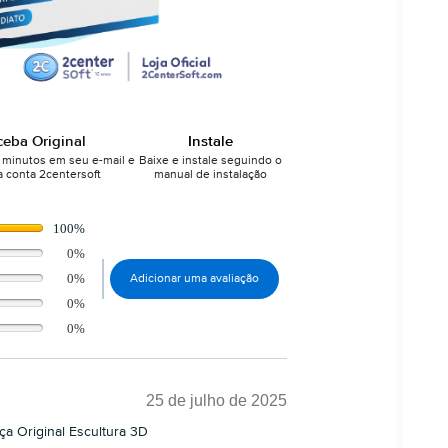
ceba Original
Instale
minutos em seu e-mail e
Baixe e instale seguindo o
 conta 2centersoft
manual de instalação
100%
0%
0%
Adicionar uma avaliação
0%
0%
25 de julho de 2025
a Original Escultura 3D