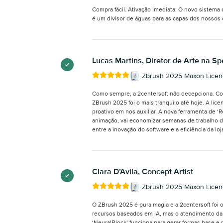
Compra fácil. Ativação imediata. O novo sistem
é um divisor de águas para as capas dos nossos 
Lucas Martins, Diretor de Arte na S
Zbrush 2025 Maxon Licenç
Como sempre, a 2centersoft não decepciona. Co
ZBrush 2025 foi o mais tranquilo até hoje. A lic
proativo em nos auxiliar. A nova ferramenta de ‘
animação, vai economizar semanas de trabalho d
entre a inovação do software e a eficiência da loj
Clara D’Avila, Concept Artist
Zbrush 2025 Maxon Licenç
O ZBrush 2025 é pura magia e a 2centersoft foi o
recursos baseados em IA, mas o atendimento da 