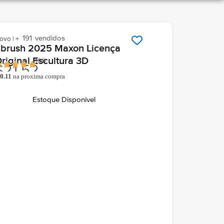
191
vendidos
ovo | +
brush 2025 Maxon Licença
riginal Escultura 3D
(
191
)
$
21.52
0.11
na proxima compra
o comprar você ganha
hegará grátis hoje
Em seu email
Estoque Disponivel