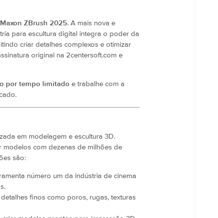
Maxon ZBrush 2025
. A mais nova e
ia para escultura digital integra o poder da
mitindo criar detalhes complexos e otimizar
ssinatura original na 2centersoft.com e
 por tempo limitado
e trabalhe com a
rcado.
lizada em modelagem e escultura 3D.
pir modelos com dezenas de milhões de
ções são:
rramenta número um da indústria de cinema
s.
detalhes finos como poros, rugas, texturas