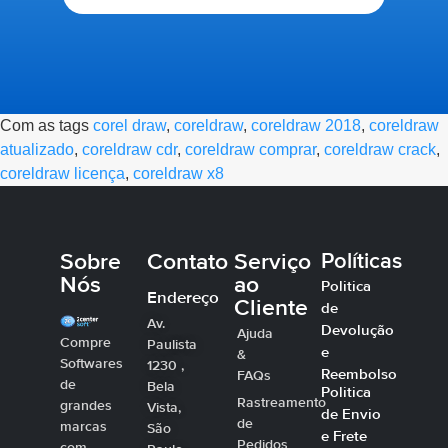
Com as tags
corel draw
,
coreldraw
,
coreldraw 2018
,
coreldraw
atualizado
,
coreldraw cdr
,
coreldraw comprar
,
coreldraw crack
,
coreldraw licença
,
coreldraw x8
Sobre
Contato
Serviço
Políticas
Nós
ao
Politica
Endereço
Cliente
de
Av.
Devolução
Ajuda
Compre
Paulista
e
&
Softwares
1230 ,
Reembolso
FAQs
de
Bela
Politica
Rastreamento
grandes
Vista,
de Envio
de
marcas
São
e Frete
Pedidos
com