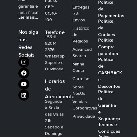
Paulo,
Politica
garantia e
CEP:
Entregas
de
nota fiscal
01310-
e &
Pagamentos
Ler mais…
100
Envios
Politica
de
Histórico
Nos siga
Telefone
Cookies
de
+55 11
nas
Politica
Pedidos
92014
Compra
Redes
Advanced
2376
garantida
Sociais
Search
Whatsapp
Politica
Suporte e
Minha
de
Ouvidoria
Conta
CASHBACK
Carreiras
e
Horarios
Descontos
Sobre
de
Politica
NósUs
Atendimento
de
Segunda
Vendas
Garantia
à Sexta
Corporativas
e
dás 8h às
Privacidade
Segurança
21h
Termos e
Sábado e
Condições
Domingo
Aviso