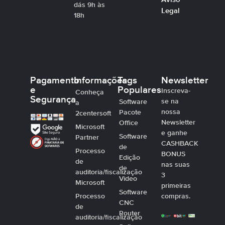
dás 9h às
Legal
18h
Pagamento
Informações
Tags
Newsletter
e
Populares
Inscreva-
Conheça
Segurança
se na
Software
a
nossa
Pacote
2centersoft
Newsletter
Office
Microsoft
e ganhe
Software
Partner
CASHBACK
de
Processo
BONUS
Edição
de
nas suas
de
auditoria/fiscalização
3
Video
Microsoft
primeiras
Software
Processo
compras.
CNC
de
Router
auditoria/fiscalização