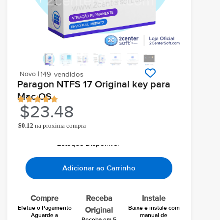
Novo | +
149
vendidos
Paragon NTFS 17 Original key para
Mac OS
$
23.48
$
0.12
na proxima compra
Ao comprar você ganha
Chegará grátis hoje
Em seu email
Estoque Disponivel
Adicionar ao Carrinho
Compre
Receba
Instale
Efetue o Pagamento
Baixe e instale com
Original
Aguarde a
manual de
Receba em 5