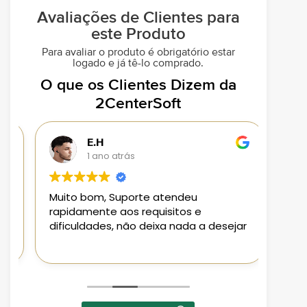
Avaliações de Clientes para
este Produto
Para avaliar o produto é obrigatório estar
logado e já tê-lo comprado.
O que os Clientes Dizem da
2CenterSoft
E.H
1 ano atrás
Muito bom, Suporte atendeu
Loja 
rapidamente aos requisitos e
aplic
dificuldades, não deixa nada a desejar
aten
Pode