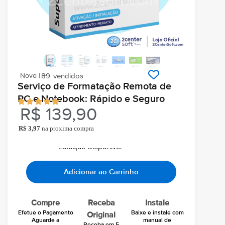
Novo | +
89
vendidos
Serviço de Formatação Remota de
PC e Notebook: Rápido e Seguro
R$
139,90
R$
3,97
na proxima compra
Ao comprar você ganha
Chegará grátis hoje
Em seu email
Estoque Disponivel
Adicionar ao Carrinho
Compre
Receba
Instale
Efetue o Pagamento
Baixe e instale com
Original
Aguarde a
manual de
Receba em 5