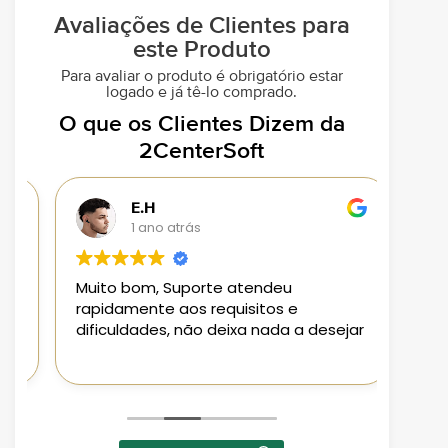
Avaliações de Clientes para
este Produto
Para avaliar o produto é obrigatório estar
logado e já tê-lo comprado.
O que os Clientes Dizem da
2CenterSoft
E.H
1 ano atrás
Muito bom, Suporte atendeu
Loja 
rapidamente aos requisitos e
aplic
dificuldades, não deixa nada a desejar
aten
Pode