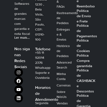
e
&
Softwares
1230 ,
Reembolso
FAQs
de
Bela
Politica
Rastreamento
grandes
Vista,
de Envio
de
marcas
São
e Frete
Pedidos
com
Paulo,
Politica
garantia e
CEP:
Entregas
de
nota fiscal
01310-
e &
Pagamentos
Ler mais…
100
Envios
Politica
de
Histórico
Nos siga
Telefone
Cookies
de
+55 11
nas
Politica
Pedidos
92014
Compra
Redes
Advanced
2376
garantida
Sociais
Search
Whatsapp
Politica
Suporte e
Minha
de
Ouvidoria
Conta
CASHBACK
Carreiras
e
Horarios
Descontos
Sobre
de
Politica
NósUs
Atendimento
de
Segunda
Vendas
Garantia