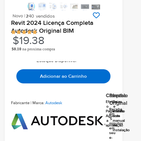
Novo | +
240
vendidos
Revit 2024 Licença Completa
Autodesk Original BIM
$
19.38
$
0.10
na proxima compra
Ao comprar você ganha
Chegará grátis hoje
Em seu email
Estoque Disponivel
Adicionar ao Carrinho
Compre
Receba
Instale
Efetue
Baixe
Fabricante | Marca:
Autodesk
Original
o
e
Receba
Pagamento
instale
em
Aguarde
com
5
a
manual
minutos
aprovação
de
em
instalação
seu
e-