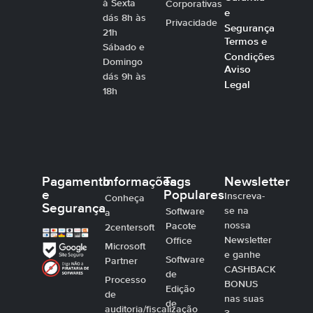
à Sexta
Corporativas
e
dás 8h às
Privacidade
Segurança
21h
Termos e
Sábado e
Condições
Domingo
Aviso
dás 9h às
Legal
18h
Pagamento
Informações
Tags
Newsletter
e
Populares
Inscreva-
Conheça
Segurança
se na
Software
a
nossa
Pacote
2centersoft
Newsletter
Office
Microsoft
e ganhe
Software
Partner
CASHBACK
de
Processo
BONUS
Edição
de
nas suas
de
auditoria/fiscalização