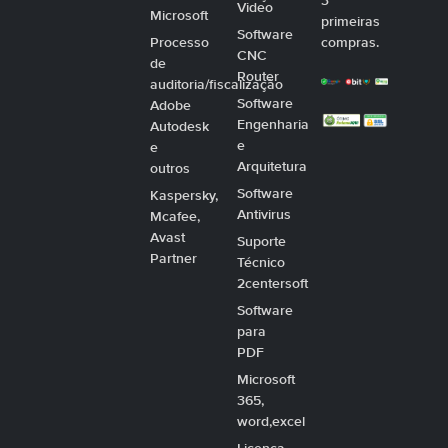
3
Video
Microsoft
primeiras
Software
Processo
compras.
CNC
de
Router
auditoria/fiscalização
Software
Adobe
Engenharia
Autodesk
e
e
Arquitetura
outros
Software
Kaspersky,
Antivirus
Mcafee,
Avast
Suporte
Partner
Técnico
2centersoft
Software
para
PDF
Microsoft
365,
word,excel