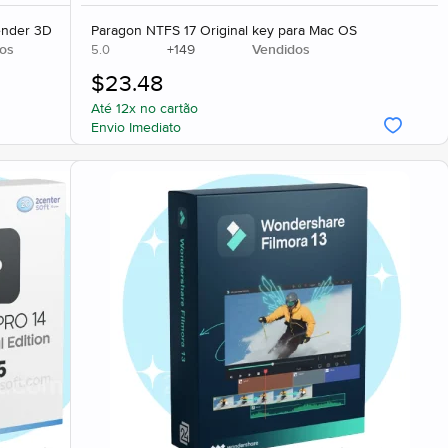
ender 3D
Paragon NTFS 17 Original key para Mac OS
os
+
149
Vendidos
5.0
$
23.48
Até 12x no cartão
Envio Imediato