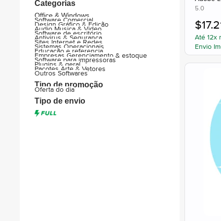
Categorias
5.0
Office & Windows
Software Comercial
$
17.2
Design Gráfico & Edição
Audio Musica & Video
Software de escritório
Até 12x 
Antivirus & Segurança
Sites Internet e Redes
Envio Im
Sistemas Operacionais
Educação e referencia
Empresas Gerenciamento & estoque
Software para impressoras
Plugins & geral
Pacotes Arte & Vetores
Outros Softwares
Tipo de promoção
Oferta do dia
Tipo de envio