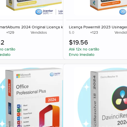
SmartAlbums 2024 Original Licença key
Licença Powermill 2023 Usinage
+
129
Vendidos
+
123
Vendid
5.0
52
$
19.56
no cartão
Até 12x no cartão
ediato
Envio Imediato