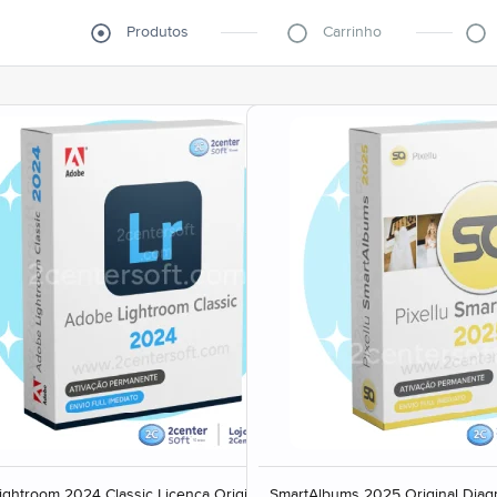
Produtos
Carrinho
ghtroom 2024 Classic Licença Original
SmartAlbums 2025 Original Diag