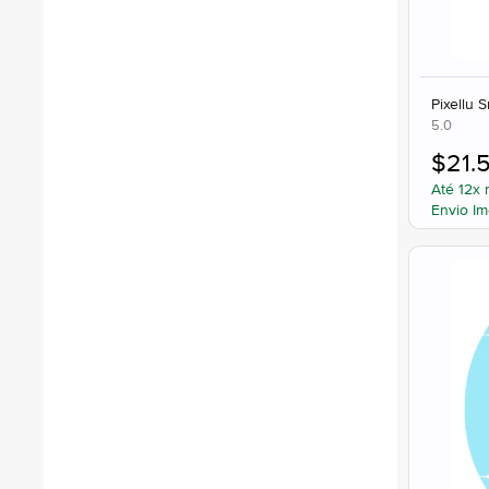
Pixellu 
5.0
$
21.
Até 12x 
Envio Im