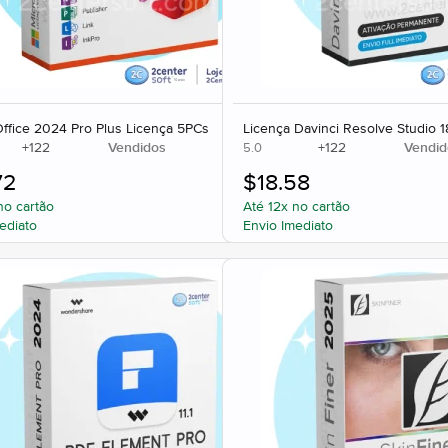
ffice 2024 Pro Plus Licença 5PCs
Licença Davinci Resolve Studio 
+
122
Vendidos
+
122
Vendid
5.0
72
$
18.58
no cartão
Até 12x no cartão
ediato
Envio Imediato