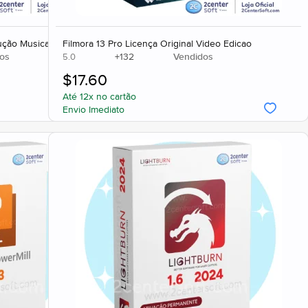
ução Musical
Filmora 13 Pro Licença Original Video Edicao
os
+
132
Vendidos
5.0
$
17.60
Até 12x no cartão
Envio Imediato