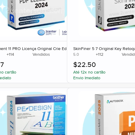
nt 11 PRO Licença Original Crie Edite PDF
SkinFiner 5 7 Original Key Retoq
+
114
Vendidos
+
112
Vendid
5.0
67
$
22.50
no cartão
Até 12x no cartão
ediato
Envio Imediato