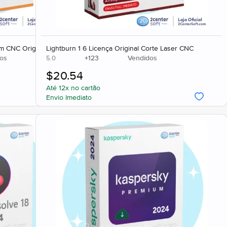
m CNC Original
Lightburn 1 6 Licença Original Corte Laser CNC
os
+
123
Vendidos
5.0
$
20.54
Até 12x no cartão
Envio Imediato