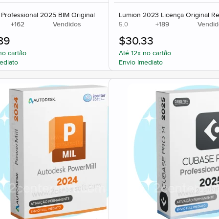
 Professional 2025 BIM Original
Lumion 2023 Licença Original R
+
162
Vendidos
+
189
Vendid
5.0
89
$
30.33
no cartão
Até 12x no cartão
ediato
Envio Imediato