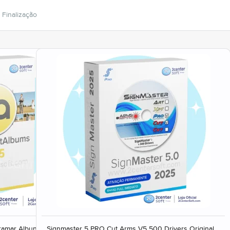
Finalização
ramar Albuns
Signmaster 5 PRO Cut Arms V5 500 Drivers Original