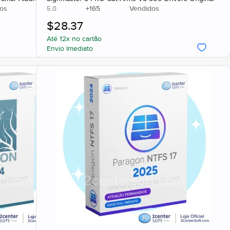
os
+
165
Vendidos
5.0
$
28.37
Até 12x no cartão
Envio Imediato