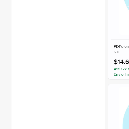
PDFeleme
5.0
$
14.
Até 12x 
Envio Im