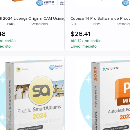
ll 2024 Licença Original CAM Usinagem CNC
Cubase 14 Pro Software de Prod
+
148
Vendidos
+
135
Vendid
5.0
48
$
26.41
no cartão
Até 12x no cartão
ediato
Envio Imediato