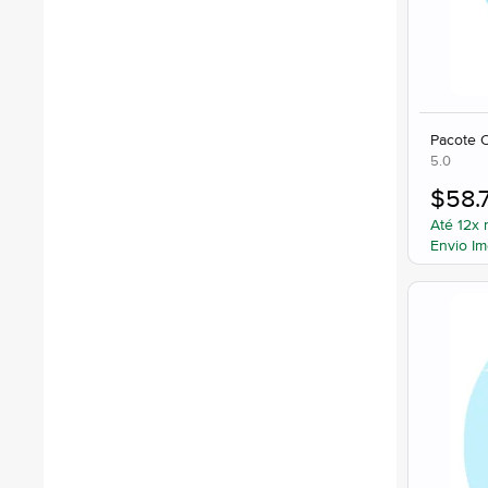
Pacote O
5.0
$
58.
Até 12x 
Envio Im