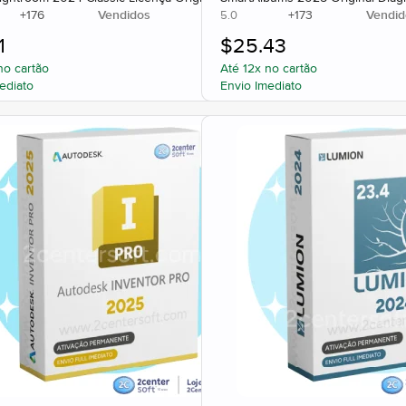
+
176
Vendidos
+
173
Vendid
5.0
1
$
25.43
no cartão
Até 12x no cartão
ediato
Envio Imediato