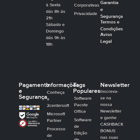
Garantia
à Sexta
Corporativas
e
dás 8h às
Privacidade
Segurança
21h
Termos e
Sábado e
Condições
Domingo
Aviso
dás 9h às
Legal
18h
Pagamento
Informações
Tags
Newsletter
e
Populares
Inscreva-
Conheça
Segurança
se na
Software
a
nossa
Pacote
2centersoft
Newsletter
Office
Microsoft
e ganhe
Software
Partner
CASHBACK
de
Processo
BONUS
Edição
de
nas suas
de