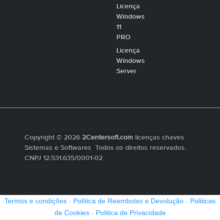
Licença
Windows
11
PRO
Licença
Windows
Server
Copyright © 2026
2Centersoft.com
licenças chaves
Sistemas e Softwares Todos os direitos reservados.
CNPJ 12.531.635/0001-02
Termos e condições
-
Política de Reembolso e Devolução
-
Politicas
de Cookies
-
Politica de Privacidade