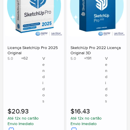
Licença SketchUp Pro 2025
SketchUp Pro 2022 Licença
Original
Original 3D
+
62
+
191
V
V
5.0
5.0
e
e
n
n
d
d
i
i
d
d
o
o
s
s
$
20.93
$
16.43
Até 12x no cartão
Até 12x no cartão
Envio Imediato
Envio Imediato