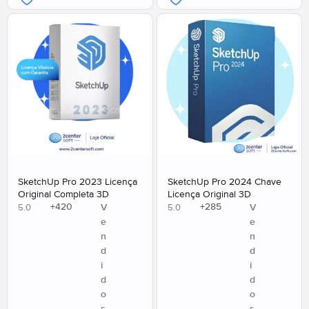
SketchUp Pro 2023 Licença
SketchUp Pro 2024 Chave
Original Completa 3D
Licença Original 3D
+
420
+
285
V
V
5.0
5.0
e
e
n
n
d
d
i
i
d
d
o
o