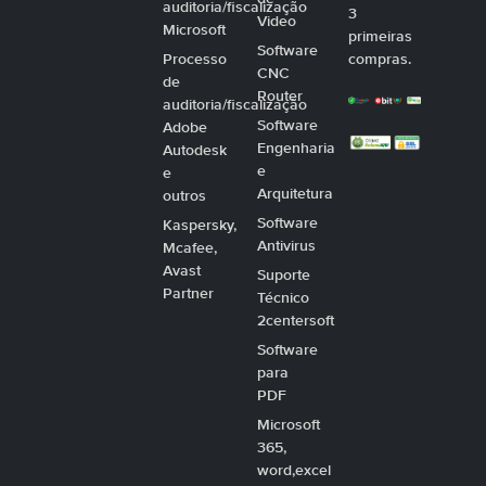
auditoria/fiscalização
3
Video
Microsoft
primeiras
Software
Processo
compras.
CNC
de
Router
auditoria/fiscalização
Software
Adobe
Engenharia
Autodesk
e
e
Arquitetura
outros
Software
Kaspersky,
Antivirus
Mcafee,
Avast
Suporte
Partner
Técnico
2centersoft
Software
para
PDF
Microsoft
365,
word,excel