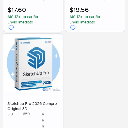
s
s
$
17.60
$
19.56
Até 12x no cartão
Até 12x no cartão
Envio Imediato
Envio Imediato
Sketchup Pro 2026 Compre
Original 3D
+
659
V
5.0
e
n