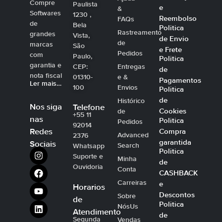
Compre
Paulista
e
&
Softwares
1230 ,
Reembolso
FAQs
de
Bela
Politica
Rastreamento
grandes
Vista,
de Envio
de
marcas
São
e Frete
Pedidos
com
Paulo,
Politica
garantia e
CEP:
Entregas
de
nota fiscal
01310-
e &
Pagamentos
Ler mais…
100
Envios
Politica
de
Histórico
Nos siga
Telefone
Cookies
de
+55 11
nas
Politica
Pedidos
92014
Compra
Redes
Advanced
2376
garantida
Sociais
Search
Whatsapp
Politica
Suporte e
Minha
de
Ouvidoria
Conta
CASHBACK
Carreiras
e
Horarios
Descontos
Sobre
de
Politica
NósUs
Atendimento
de
Segunda
Vendas