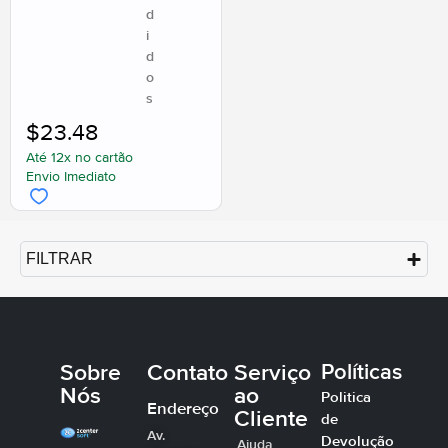
d
i
d
o
s
$
23.48
Até 12x no cartão
Envio Imediato
FILTRAR
Sobre
Contato
Serviço
Políticas
Nós
ao
Politica
Endereço
Cliente
de
Av.
Devolução
Ajuda