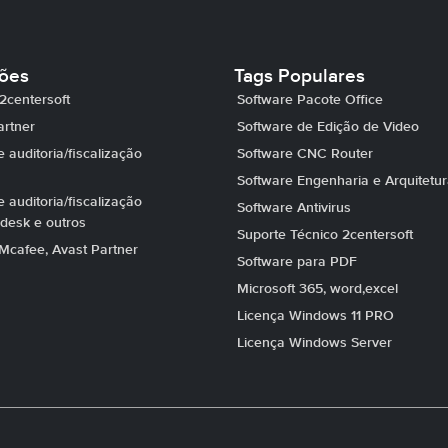
ções
Tags Populares
2centersoft
Software Pacote Office
artner
Software de Edição de Video
 auditoria/fiscalização
Software CNC Router
Software Engenharia e Arquitetu
 auditoria/fiscalização
Software Antivirus
desk e outros
Suporte Técnico 2centersoft
Mcafee, Avast Partner
Software para PDF
Microsoft 365, word,excel
Licença Windows 11 PRO
Licença Windows Server