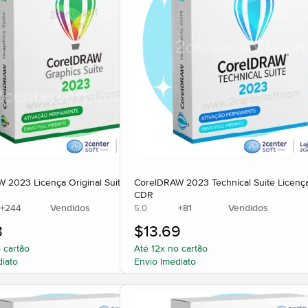
 2023 Licença Original Suite Corel
CorelDRAW 2023 Technical Suite Licença
CDR
+
244
Vendidos
+
81
Vendidos
5.0
3
$
13.69
 cartão
Até 12x no cartão
diato
Envio Imediato