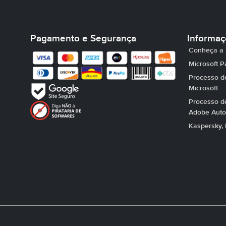
Pagamento e Segurança
Informa
Conheça a 
Microsoft P
Processo de
Microsoft
Processo de
Adobe Auto
Kaspersky, 