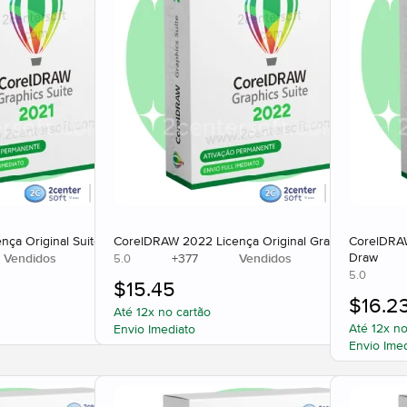
nça Original Suite CDR
CorelDRAW 2022 Licença Original Graphics Suite
CorelDRAW
Draw
Vendidos
+
377
Vendidos
5.0
5.0
$
15.45
$
16.2
Até 12x no cartão
Até 12x no
Envio Imediato
Envio Ime