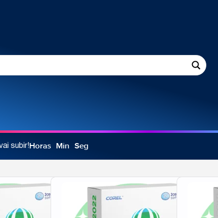
Horas
Min
Seg
i subir!