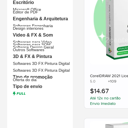
Escritório
Microsoft Office
Editor de PDF
Engenharia & Arquitetura
Softwares Engenharia
Design interiores
Video & FX & Som
Softwares para Video
Softwares para SOM
Software Design Geral
Outros Softwares
3D & FX & Pintura
Softwares 3D FX Pintura Digital
Softwares 3D FX Pintura Digital
CorelDRAW 2021 Lice
Tipo de promoção
Oferta do dia
+
109
5.0
Tipo de envio
$
14.67
Até 12x no cartão
Envio Imediato