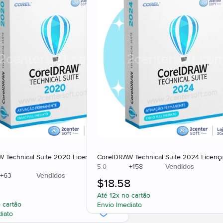
 Technical Suite 2020 Licença
CorelDRAW Technical Suite 2024 Licença
+
158
Vendidos
5.0
+
63
Vendidos
$
18.58
Até 12x no cartão
 cartão
Envio Imediato
diato