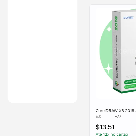
CorelDRAW X8 2018 S
+
77
5.0
$
13.51
Até 12x no cartão