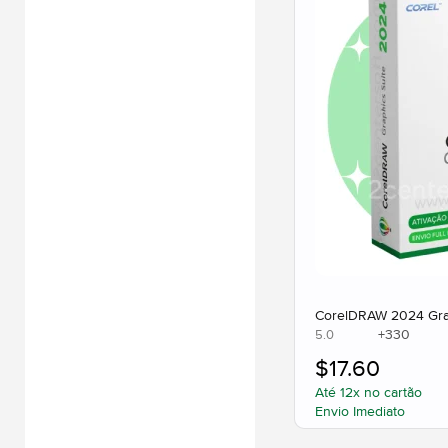
CorelDRAW 2024 Grap
+
330
5.0
$
17.60
Até 12x no cartão
Envio Imediato