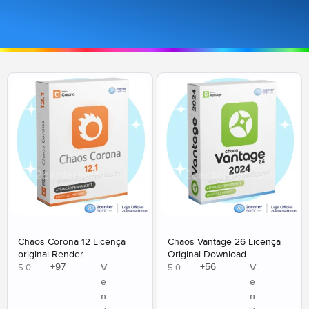
Chaos Corona 12 Licença
Chaos Vantage 26 Licença
original Render
Original Download
+
97
+
56
V
V
5.0
5.0
e
e
n
n