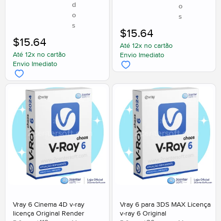
d
o
o
s
s
$
15.64
$
15.64
Até 12x no cartão
Até 12x no cartão
Envio Imediato
Envio Imediato
Vray 6 Cinema 4D v-ray
Vray 6 para 3DS MAX Licença
licença Original Render
v-ray 6 Original