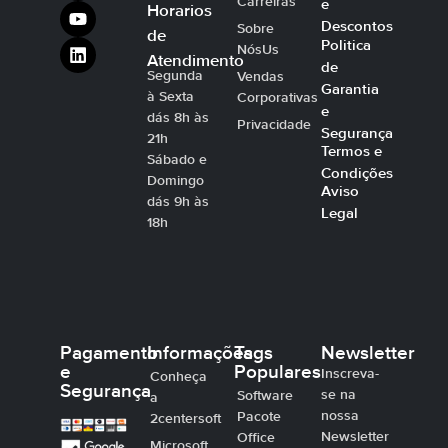
Carreiras
e
Horarios
Descontos
Sobre
de
Politica
NósUs
Atendimento
de
Segunda
Vendas
Garantia
à Sexta
Corporativas
e
dás 8h às
Privacidade
Segurança
21h
Termos e
Sábado e
Condições
Domingo
Aviso
dás 9h às
Legal
18h
Pagamento
Informações
Tags
Newsletter
e
Populares
Inscreva-
Conheça
Segurança
se na
Software
a
nossa
Pacote
2centersoft
Newsletter
Office
Microsoft