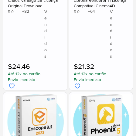
Chaos Vantage 28 Licença
Corona Renderer 11 Licença
Original Download
Compativel Cinema4D
+
82
+
64
V
V
5.0
5.0
e
e
n
n
d
d
i
i
d
d
o
o
s
s
$
24.46
$
21.32
Até 12x no cartão
Até 12x no cartão
Envio Imediato
Envio Imediato