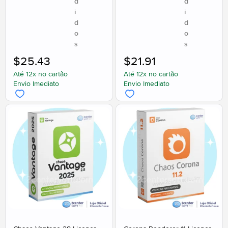
d
d
i
i
d
d
o
o
s
s
$
25.43
$
21.91
Até 12x no cartão
Até 12x no cartão
Envio Imediato
Envio Imediato