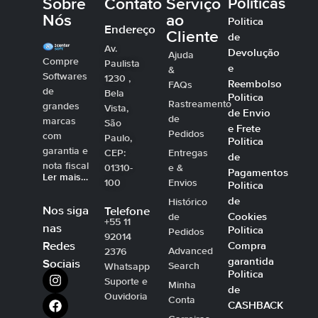
Sobre
Contato
Serviço
Políticas
Nós
ao
Politica
Endereço
Cliente
de
Av.
Devolução
Ajuda
Compre
Paulista
e
&
Softwares
1230 ,
Reembolso
FAQs
de
Bela
Politica
Rastreamento
grandes
Vista,
de Envio
de
marcas
São
e Frete
Pedidos
com
Paulo,
Politica
garantia e
CEP:
Entregas
de
nota fiscal
01310-
e &
Pagamentos
Ler mais…
100
Envios
Politica
de
Histórico
Nos siga
Telefone
Cookies
de
+55 11
nas
Politica
Pedidos
92014
Compra
Redes
Advanced
2376
garantida
Sociais
Search
Whatsapp
Politica
Suporte e
Minha
de
Ouvidoria
Conta
CASHBACK