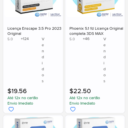
Licença Enscape 3.5 Pro 2023
Phoenix 5.1 fd Licença Original
Original
completa 3DS MAX
+
124
+
46
V
V
5.0
5.0
e
e
n
n
d
d
i
i
d
d
o
o
s
s
$
19.56
$
22.50
Até 12x no cartão
Até 12x no cartão
Envio Imediato
Envio Imediato