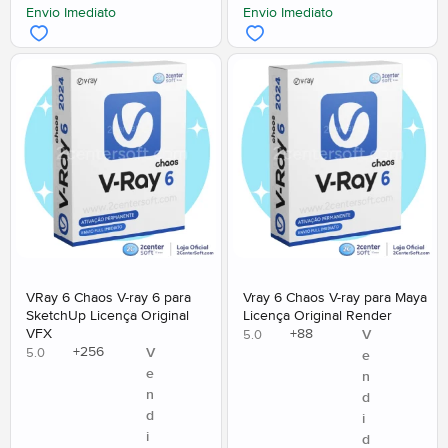
Envio Imediato
Envio Imediato
VRay 6 Chaos V-ray 6 para
Vray 6 Chaos V-ray para Maya
SketchUp Licença Original
Licença Original Render
VFX
+
88
V
5.0
+
256
V
5.0
e
e
n
n
d
d
i
i
d