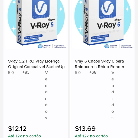
V-ray 5.2 PRO vray Licença
Vray 6 Chaos v-ray 6 para
Original Compativel SketchUp
Rhinoceros Rhino Render
+
83
+
68
V
V
5.0
5.0
e
e
n
n
d
d
i
i
d
d
o
o
s
s
$
12.12
$
13.69
Até 12x no cartão
Até 12x no cartão