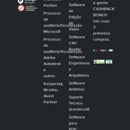
e ganhe
Software
Partner
CASHBACK
de
Processo
BONUS
Edição
de
nas suas
de
auditoria/fiscalização
3
Video
Microsoft
primeiras
Software
Processo
compras.
CNC
de
Router
auditoria/fiscalização
Software
Adobe
Engenharia
Autodesk
e
e
Arquitetura
outros
Software
Kaspersky,
Antivirus
Mcafee,
Avast
Suporte
Partner
Técnico
2centersoft
Software
para
PDF