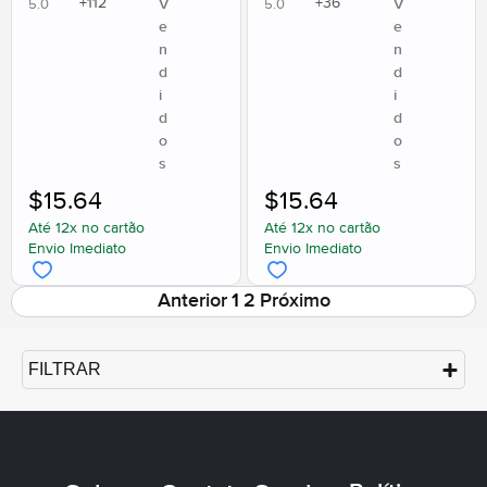
+
112
+
36
V
V
5.0
5.0
e
e
n
n
d
d
i
i
d
d
o
o
s
s
$
15.64
$
15.64
Até 12x no cartão
Até 12x no cartão
Envio Imediato
Envio Imediato
Anterior
1
2
Próximo
FILTRAR