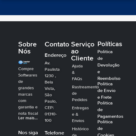
Sobre
Contato
Serviço
Políticas
Nós
ao
Politica
Endereço
Cliente
de
Av.
Devolução
Ajuda
Compre
Paulista
e
&
Softwares
1230 ,
Reembolso
FAQs
de
Bela
Politica
Rastreamento
grandes
Vista,
de Envio
de
marcas
São
e Frete
Pedidos
com
Paulo,
Politica
garantia e
CEP:
Entregas
de
nota fiscal
01310-
e &
Pagamentos
Ler mais…
100
Envios
Politica
de
Histórico
Nos siga
Telefone
Cookies
de