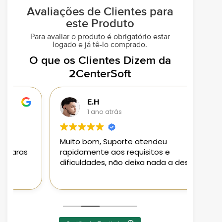
Avaliações de Clientes para
este Produto
Para avaliar o produto é obrigatório estar
logado e já tê-lo comprado.
O que os Clientes Dizem da
2CenterSoft
E.H
1 ano atrás
Muito bom, Suporte atendeu
Loja 
rapidamente aos requisitos e
aplic
dificuldades, não deixa nada a desejar
aten
Pode