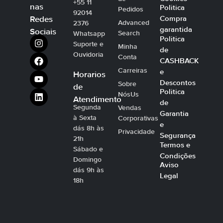
+55 11
nas
Politica
Pedidos
92014
Compra
Redes
Advanced
2376
garantida
Sociais
Search
Whatsapp
Politica
Suporte e
Minha
de
Ouvidoria
Conta
CASHBACK
Carreiras
e
Horarios
Descontos
Sobre
de
Politica
NósUs
Atendimento
de
Segunda
Vendas
Garantia
à Sexta
Corporativas
e
dás 8h às
Privacidade
Segurança
21h
Termos e
Sábado e
Condições
Domingo
Aviso
dás 9h às
Legal
18h