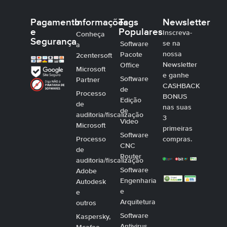
Pagamento
Informações
Tags
Newsletter
e
Populares
Inscreva-
Conheça
Segurança
se na
Software
a
nossa
Pacote
2centersoft
Newsletter
Office
Microsoft
e ganhe
Software
Partner
CASHBACK
de
Processo
BONUS
Edição
de
nas suas
de
auditoria/fiscalização
3
Video
Microsoft
primeiras
Software
Processo
compras.
CNC
de
Router
auditoria/fiscalização
Software
Adobe
Engenharia
Autodesk
e
e
Arquitetura
outros
Software
Kaspersky,
Antivirus