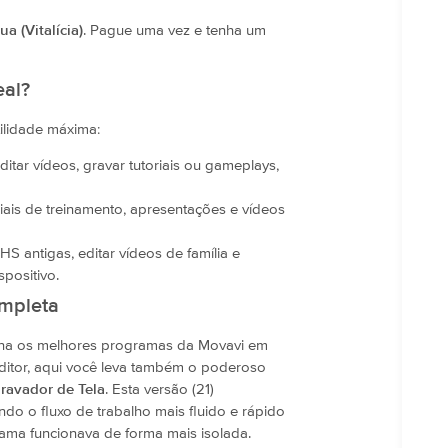
a (Vitalícia)
. Pague uma vez e tenha um
eal?
tilidade máxima:
itar vídeos, gravar tutoriais ou gameplays,
iais de treinamento, apresentações e vídeos
VHS antigas, editar vídeos de família e
spositivo.
ompleta
na os melhores programas da Movavi em
ditor, aqui você leva também o poderoso
ravador de Tela
. Esta versão (21)
do o fluxo de trabalho mais fluido e rápido
ama funcionava de forma mais isolada.