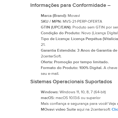
Informações para Conformidade –
Marca (Brand):
Movavi
SKU / MPN:
MVS-21-PERP-OFERTA
GTIN (UPC/EAN):
Produto sem GTIN por ser u
Condição do Produto:
Novo (Licença Digital
Tipo de Licença:
Licença Perpétua (Vitalícia
21.
Garantia Estendida:
3 Anos de Garantia de
2centerSoft.
Oferta:
Promoção por tempo limitado.
Formato do Produto:
100% Digital.
A chave 
seu e-mail.
Sistemas Operacionais Suportados
Windows:
Windows 11, 10, 8, 7 (64-bit)
macOS:
macOS 10.13.6 ou superior
Mais confiança e segurança para você! Veja
MOvavi video Suite
aqui na 2centersoft:
Cli