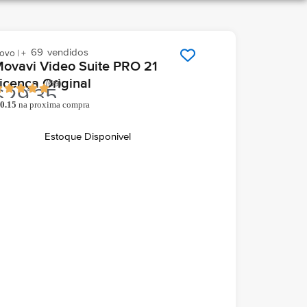
69
vendidos
ovo | +
ovavi Video Suite PRO 21
icença Original
(
69
)
$
29.35
0.15
na proxima compra
o comprar você ganha
hegará grátis hoje
Em seu email
Estoque Disponivel