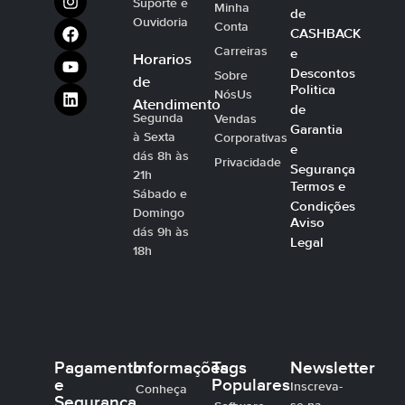
Suporte e
Minha
de
Ouvidoria
Conta
CASHBACK
Carreiras
e
Horarios
Descontos
Sobre
de
Politica
NósUs
Atendimento
de
Segunda
Vendas
Garantia
à Sexta
Corporativas
e
dás 8h às
Privacidade
Segurança
21h
Termos e
Sábado e
Condições
Domingo
Aviso
dás 9h às
Legal
18h
Pagamento
Informações
Tags
Newsletter
e
Populares
Inscreva-
Conheça
Segurança