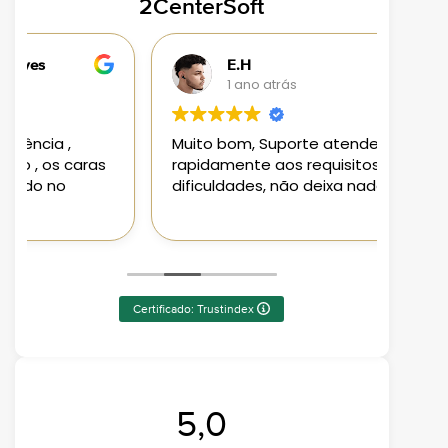
2CenterSoft
E.H
1 ano atrás
Muito bom, Suporte atendeu
Loja 
rapidamente aos requisitos e
aplic
dificuldades, não deixa nada a desejar
aten
Pode
Certificado: Trustindex
5,0