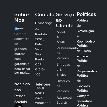
Sobre
Contato
Serviço
Políticas
Nós
ao
Politica
Endereço
Cliente
de
Av.
Devolução
Ajuda
Compre
Paulista
e
&
Softwares
1230 ,
Reembolso
FAQs
de
Bela
Politica
Rastreamento
grandes
Vista,
de Envio
de
marcas
São
e Frete
Pedidos
com
Paulo,
Politica
garantia e
CEP:
Entregas
de
nota fiscal
01310-
e &
Pagamentos
Ler mais…
100
Envios
Politica
de
Histórico
Nos siga
Telefone
Cookies
de
+55 11
nas
Politica
Pedidos
92014
Compra
Redes
Advanced
2376
garantida
Sociais
Search
Whatsapp
Politica