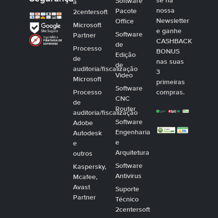
se na
Software
a
nossa
Pacote
2centersoft
Newsletter
Office
Microsoft
e ganhe
Software
Partner
CASHBACK
de
Processo
BONUS
Edição
de
nas suas
de
auditoria/fiscalização
3
Video
Microsoft
primeiras
Software
Processo
compras.
CNC
de
Router
auditoria/fiscalização
Software
Adobe
Engenharia
Autodesk
e
e
Arquitetura
outros
Software
Kaspersky,
Antivirus
Mcafee,
Avast
Suporte
Partner
Técnico
2centersoft