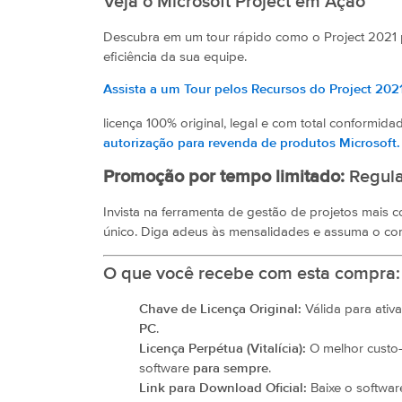
Veja o Microsoft Project em Ação
Descubra em um tour rápido como o Project 2021 p
eficiência da sua equipe.
Assista a um Tour pelos Recursos do Project 202
licença 100% original, legal e com total conformida
autorização para revenda de produtos Microsoft.
Promoção por tempo limitado:
Regular
Invista na ferramenta de gestão de projetos mai
único. Diga adeus às mensalidades e assuma o contr
O que você recebe com esta compra:
Chave de Licença Original:
Válida para ativ
PC
.
Licença Perpétua (Vitalícia):
O melhor custo-b
software
para sempre
.
Link para Download Oficial:
Baixe o software