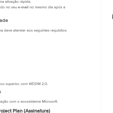
ma ativação rápida.
zado no seu
e-mail
no mesmo dia após a
dade
ema deve atender aos seguintes requisitos:
9 ou superior, com WDDM 2.0.
s
ração com o ecossistema Microsoft.
oject Plan (Assinatura)