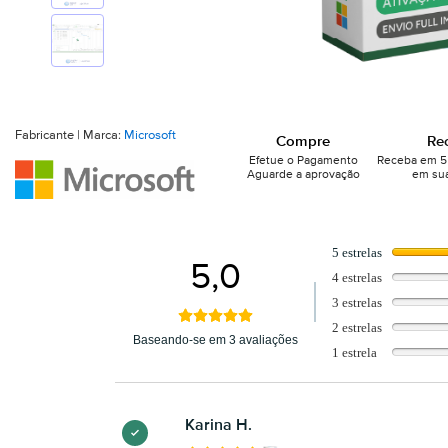
Fabricante | Marca:
Microsoft
Compre
Re
Efetue o Pagamento
Receba em 5 
Aguarde a aprovação
em sua
5 estrelas
5,0
4 estrelas
3 estrelas
2 estrelas
Baseando-se em 3 avaliações
1 estrela
Karina H.