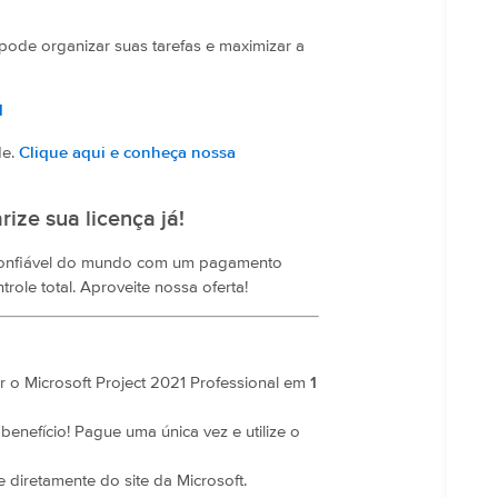
ode organizar suas tarefas e maximizar a
1
de.
Clique aqui e conheça nossa
ize sua licença já!
s confiável do mundo com um pagamento
ole total. Aproveite nossa oferta!
ar o Microsoft Project 2021 Professional em
1
enefício! Pague uma única vez e utilize o
 diretamente do site da Microsoft.