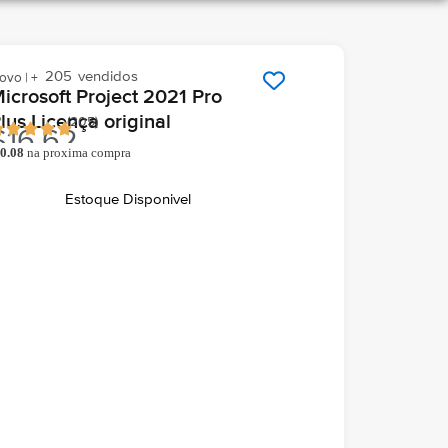
205
vendidos
ovo | +
icrosoft Project 2021 Pro
lus Licença original
(
205
)
$
16.62
0.08
na proxima compra
o comprar você ganha
hegará grátis hoje
Em seu email
Estoque Disponivel