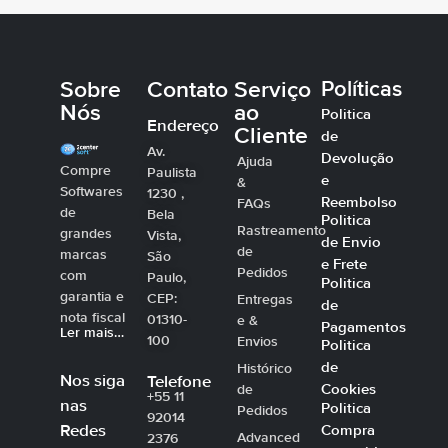
Sobre
Contato
Serviço
Políticas
Nós
ao
Politica
Endereço
Cliente
de
Av.
Devolução
Ajuda
Compre
Paulista
e
&
Softwares
1230 ,
Reembolso
FAQs
de
Bela
Politica
Rastreamento
grandes
Vista,
de Envio
de
marcas
São
e Frete
Pedidos
com
Paulo,
Politica
garantia e
CEP:
Entregas
de
nota fiscal
01310-
e &
Pagamentos
Ler mais…
100
Envios
Politica
de
Histórico
Nos siga
Telefone
Cookies
de
+55 11
nas
Politica
Pedidos
92014
Compra
Redes
Advanced
2376