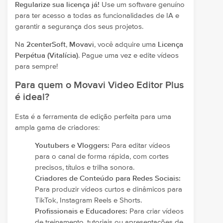
Regularize sua licença já!
Use um software genuíno
para ter acesso a todas as funcionalidades de IA e
garantir a segurança dos seus projetos.
Na
2centerSoft
,
Movavi
, você adquire uma
Licença
Perpétua (Vitalícia)
. Pague uma vez e edite vídeos
para sempre!
Para quem o Movavi Video Editor Plus
é ideal?
Esta é a ferramenta de edição perfeita para uma
ampla gama de criadores:
Youtubers e Vloggers:
Para editar vídeos
para o canal de forma rápida, com cortes
precisos, títulos e trilha sonora.
Criadores de Conteúdo para Redes Sociais:
Para produzir vídeos curtos e dinâmicos para
TikTok, Instagram Reels e Shorts.
Profissionais e Educadores:
Para criar vídeos
de treinamento, tutoriais ou apresentações de