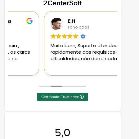
2CenterSoft
E.H
1 ano atrás
Muito bom, Suporte atendeu
Loja 
rapidamente aos requisitos e
aplic
dificuldades, não deixa nada a desejar
aten
Pode
Certificado: Trustindex
5,0