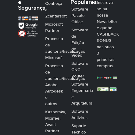
e
Populares
Inscreva-
Conheça
Segurança
se na
Software
a
nossa
Pacote
2centersoft
Newsletter
Office
Microsoft
e ganhe
Software
Partner
CASHBACK
de
Processo
BONUS
Edição
de
nas suas
de
auditoria/fiscalização
3
Video
Microsoft
primeiras
Software
Processo
compras.
CNC
de
Router
auditoria/fiscalização
Software
Adobe
Engenharia
Autodesk
e
e
Arquitetura
outros
Software
Kaspersky,
Antivirus
Mcafee,
Avast
Suporte
Partner
Técnico