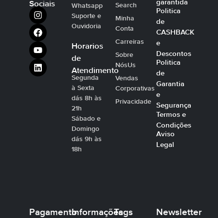
garantida
Sociais
Search
Whatsapp
Politica
Suporte e
Minha
de
Ouvidoria
Conta
CASHBACK
Carreiras
e
Horarios
Descontos
Sobre
de
Politica
NósUs
Atendimento
de
Segunda
Vendas
Garantia
à Sexta
Corporativas
e
dás 8h às
Privacidade
Segurança
21h
Termos e
Sábado e
Condições
Domingo
Aviso
dás 9h às
Legal
18h
Pagamento
Informações
Tags
Newsletter