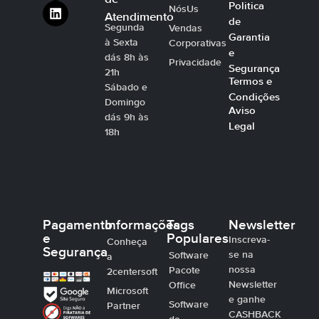
Politica
NósUs
Atendimento
de
Segunda
Vendas
Garantia
à Sexta
Corporativas
e
dás 8h às
Privacidade
Segurança
21h
Termos e
Sábado e
Condições
Domingo
Aviso
dás 9h às
Legal
18h
Pagamento
Informações
Tags
Newsletter
e
Populares
Inscreva-
Conheça
Segurança
se na
Software
a
nossa
Pacote
2centersoft
Newsletter
Office
Microsoft
e ganhe
Software
Partner
CASHBACK