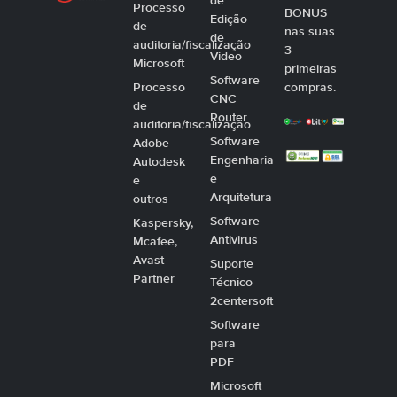
de
Processo
BONUS
Edição
de
nas suas
de
auditoria/fiscalização
3
Video
Microsoft
primeiras
Software
Processo
compras.
CNC
de
Router
auditoria/fiscalização
Software
Adobe
Engenharia
Autodesk
e
e
Arquitetura
outros
Software
Kaspersky,
Antivirus
Mcafee,
Avast
Suporte
Partner
Técnico
2centersoft
Software
para
PDF
Microsoft