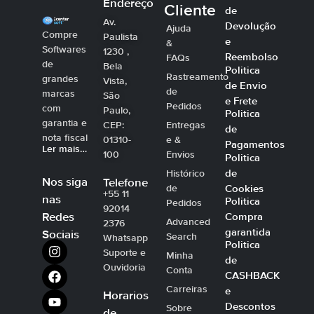
Endereço
Cliente
de
Av.
Devolução
Ajuda
Compre
Paulista
e
&
Softwares
1230 ,
Reembolso
FAQs
de
Bela
Politica
Rastreamento
grandes
Vista,
de Envio
de
marcas
São
e Frete
Pedidos
com
Paulo,
Politica
garantia e
CEP:
Entregas
de
nota fiscal
01310-
e &
Pagamentos
Ler mais…
100
Envios
Politica
de
Histórico
Nos siga
Telefone
Cookies
de
+55 11
nas
Politica
Pedidos
92014
Compra
Redes
Advanced
2376
garantida
Sociais
Search
Whatsapp
Politica
Suporte e
Minha
de
Ouvidoria
Conta
CASHBACK
Carreiras
e
Horarios
Descontos
Sobre
de