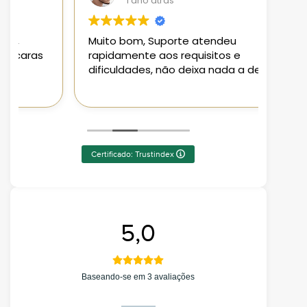
1 ano atrás
Muito bom, Suporte atendeu
Loja 
rapidamente aos requisitos e
aplic
dificuldades, não deixa nada a desejar
aten
Pode
Certificado: Trustindex
5,0
Baseando-se em 3 avaliações