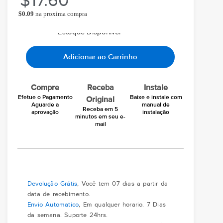
$
17.60
$
0.09
na proxima compra
Ao comprar você ganha
Chegará grátis hoje
Em seu email
Estoque Disponivel
Adicionar ao Carrinho
Compre
Receba
Instale
Efetue o Pagamento
Baixe e instale com
Original
Aguarde a
manual de
Receba em 5
aprovação
instalação
minutos em seu e-
mail
Devolução Grátis
, Você tem 07 dias a partir da
data de recebimento.
Envio Automatico
, Em qualquer horario. 7 Dias
da semana. Suporte 24hrs.