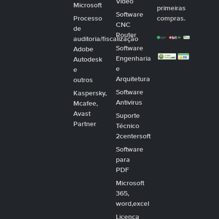
Video
Microsoft
primeiras
Software
Processo
compras.
CNC
de
Router
auditoria/fiscalização
Software
Adobe
Engenharia
Autodesk
e
e
Arquitetura
outros
Software
Kaspersky,
Antivirus
Mcafee,
Avast
Suporte
Partner
Técnico
2centersoft
Software
para
PDF
Microsoft
365,
word,excel
Licença