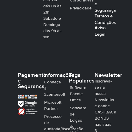
Corporativas
e
dás 8h às
Privacidade
Segurança
21h
Termos e
Sábado e
Condições
Domingo
Aviso
dás 9h às
Legal
18h
Pagamento
Informações
Tags
Newsletter
e
Populares
Inscreva-
Conheça
Segurança
se na
Software
a
nossa
Pacote
2centersoft
Newsletter
Office
Microsoft
e ganhe
Software
Partner
CASHBACK
de
Processo
BONUS
Edição
de
nas suas
de
auditoria/fiscalização
3