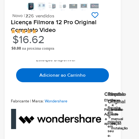
Novo | +
226
vendidos
Licença Filmora 12 Pro Original
Completo Video
$
16.62
$
0.08
na proxima compra
Ao comprar você ganha
Chegará grátis hoje
Em seu email
Estoque Disponivel
Adicionar ao Carrinho
Compre
Receba
Instale
Efetue
Baixe
Fabricante | Marca:
Wondershare
Original
o
e
Receba
Pagamento
instale
em
Aguarde
com
5
a
manual
minutos
aprovação
de
em
instalação
seu
e-