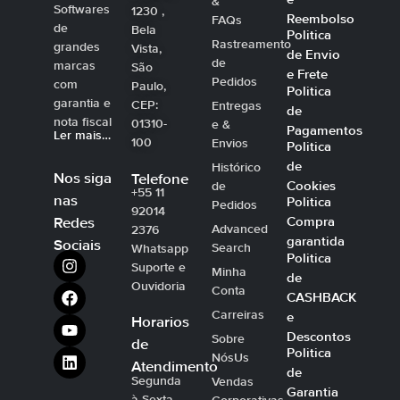
&
Softwares
1230 ,
Reembolso
FAQs
de
Bela
Politica
Rastreamento
grandes
Vista,
de Envio
de
marcas
São
e Frete
Pedidos
com
Paulo,
Politica
garantia e
CEP:
Entregas
de
nota fiscal
01310-
e &
Pagamentos
Ler mais…
100
Envios
Politica
de
Histórico
Nos siga
Telefone
Cookies
de
+55 11
nas
Politica
Pedidos
92014
Compra
Redes
Advanced
2376
garantida
Sociais
Search
Whatsapp
Politica
Suporte e
Minha
de
Ouvidoria
Conta
CASHBACK
Carreiras
e
Horarios
Descontos
Sobre
de
Politica
NósUs
Atendimento
de
Segunda
Vendas
Garantia
à Sexta