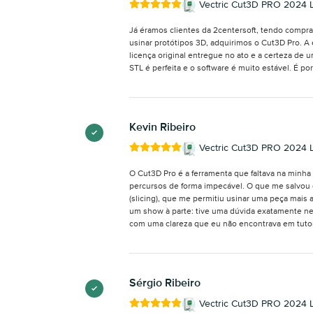
Vectric Cut3D PRO 2024 L
Já éramos clientes da 2centersoft, tendo compr
usinar protótipos 3D, adquirimos o Cut3D Pro. A
licença original entregue no ato e a certeza de 
STL é perfeita e o software é muito estável. É p
Kevin Ribeiro
Vectric Cut3D PRO 2024 L
O Cut3D Pro é a ferramenta que faltava na minha
percursos de forma impecável. O que me salvou e
(slicing), que me permitiu usinar uma peça mais 
um show à parte: tive uma dúvida exatamente ne
com uma clareza que eu não encontrava em tutor
Sérgio Ribeiro
Vectric Cut3D PRO 2024 L