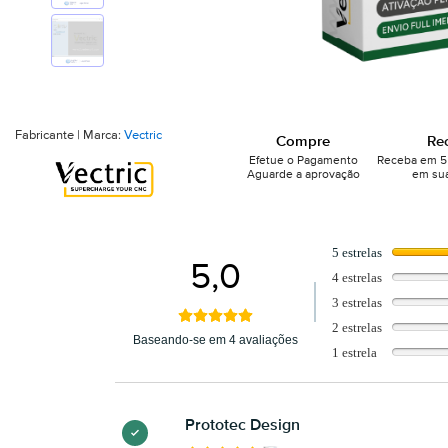
Fabricante | Marca:
Vectric
Compre
Re
Efetue o Pagamento
Receba em 5 
Aguarde a aprovação
em sua
5 estrelas
5,0
4 estrelas
3 estrelas
2 estrelas
Baseando-se em 4 avaliações
1 estrela
Prototec Design