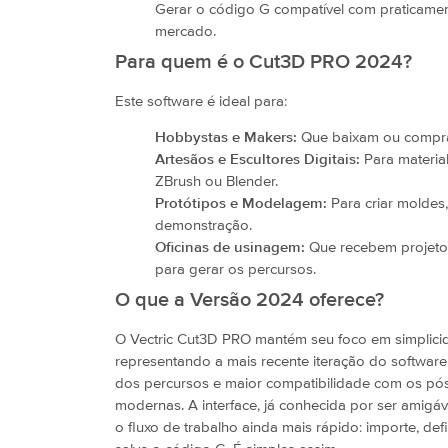
Gerar o código G compatível com praticame
mercado.
Para quem é o Cut3D PRO 2024?
Este software é ideal para:
Hobbystas e Makers:
Que baixam ou compra
Artesãos e Escultores Digitais:
Para material
ZBrush ou Blender.
Protótipos e Modelagem:
Para criar moldes
demonstração.
Oficinas de usinagem:
Que recebem projetos
para gerar os percursos.
O que a Versão 2024 oferece?
O Vectric Cut3D PRO mantém seu foco em simplicid
representando a mais recente iteração do software,
dos percursos e maior compatibilidade com os p
modernas. A interface, já conhecida por ser amigáv
o fluxo de trabalho ainda mais rápido: importe, def