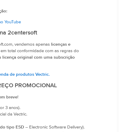
ção:
no YouTube
na 2centersoft
soft.com, vendemos apenas
licenças e
, em total conformidade com as regras do
ma
licença original com uma subscrição
nda de produtos Vectric.
– PREÇO PROMOCIONAL
 em breve
!
or 3 anos).
ial da Vectric.
 do tipo ESD
– Electronic Software Delivery).