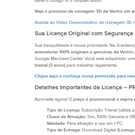
salve o código G. É simples assim.
Veja o processo de usinagem 3D da Vectric em a
Assista ao Vídeo Demonstrativo de Usinagem 3D 
Sua Licença Original com Segurança 
Sua tranquilidade é nossa prioridade. Na 2center
assinaturas 100% originais e genuínas da Vectric
Google Merchant Center. Você está adquirindo u
trienal (3 anos)
para trabalhar legalmente.
Clique aqui e conheça nossa permissão para reve
Detalhes Importantes da Licença 
Aproveite agora! O
preço é promocional e expira
Tipo de Licença:
Subscrição Trienal (válida p
Chave de Ativação:
Sim, 100% Genuína e Ofic
Validade:
Para ativação e uso em 1 PC.
Tipo de Entrega:
Download Digital (
Licença