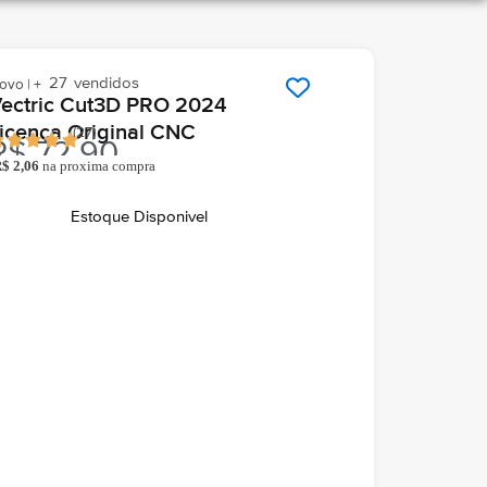
27
vendidos
ovo | +
ectric Cut3D PRO 2024
icença Original CNC
(
27
)
R$
72,90
R$
2,06
na proxima compra
o comprar você ganha
hegará grátis hoje
Em seu email
Estoque Disponivel