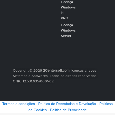
Licença
Windows
11
PRO
Licença
Windows
Server
Copyright © 2026
2Centersoft.com
licenças chaves
Sistemas e Softwares Todos os direitos reservados.
CNPJ 12.531.635/0001-02
Termos e condições
-
Política de Reembolso e Devolução
-
Politicas
de Cookies
-
Politica de Privacidade