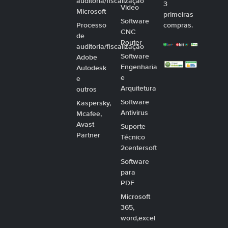
auditoria/fiscalização
3
Video
Microsoft
primeiras
Software
Processo
compras.
CNC
de
Router
auditoria/fiscalização
Software
Adobe
Engenharia
Autodesk
e
e
Arquitetura
outros
Software
Kaspersky,
Antivirus
Mcafee,
Avast
Suporte
Partner
Técnico
2centersoft
Software
para
PDF
Microsoft
365,
word,excel