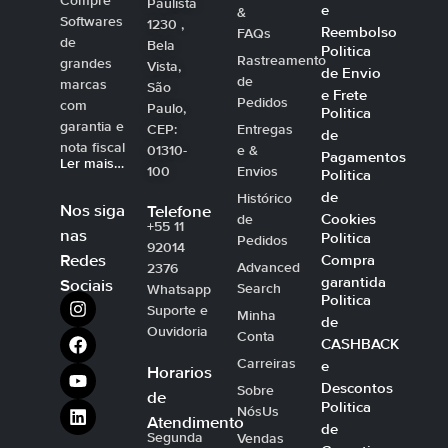
Compre
Paulista
e
&
Softwares
1230 ,
Reembolso
FAQs
de
Bela
Politica
Rastreamento
grandes
Vista,
de Envio
de
marcas
São
e Frete
Pedidos
com
Paulo,
Politica
garantia e
CEP:
Entregas
de
nota fiscal
01310-
e &
Pagamentos
Ler mais…
100
Envios
Politica
de
Histórico
Nos siga
Telefone
Cookies
de
+55 11
nas
Politica
Pedidos
92014
Compra
Redes
Advanced
2376
garantida
Sociais
Search
Whatsapp
Politica
Suporte e
Minha
de
Ouvidoria
Conta
CASHBACK
Carreiras
e
Horarios
Descontos
Sobre
de
Politica
NósUs
Atendimento
de
Segunda
Vendas