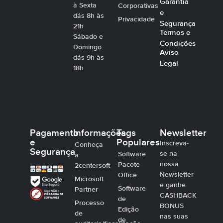
Garantia
à Sexta
Corporativas
e
dás 8h às
Privacidade
Segurança
21h
Termos e
Sábado e
Condições
Domingo
Aviso
dás 9h às
Legal
18h
Pagamento
Informações
Tags
Newsletter
e
Populares
Inscreva-
Conheça
Segurança
se na
Software
a
nossa
Pacote
2centersoft
Newsletter
Office
Microsoft
e ganhe
Software
Partner
CASHBACK
de
Processo
BONUS
Edição
de
nas suas
de