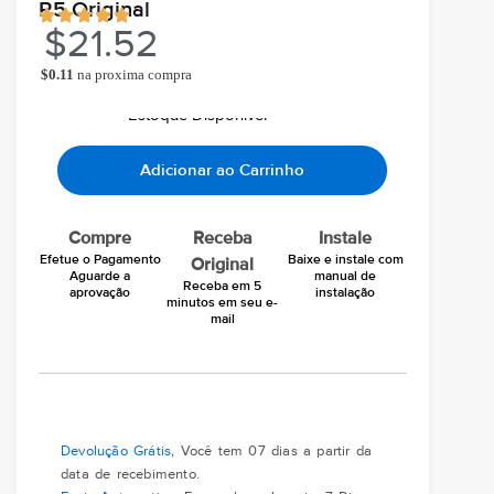
R5 Original
$
21.52
$
0.11
na proxima compra
Ao comprar você ganha
Chegará grátis hoje
Em seu email
Estoque Disponivel
Adicionar ao Carrinho
Compre
Receba
Instale
Efetue o Pagamento
Baixe e instale com
Original
Aguarde a
manual de
Receba em 5
aprovação
instalação
minutos em seu e-
mail
Devolução Grátis
, Você tem 07 dias a partir da
data de recebimento.