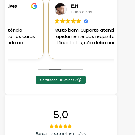
E.H
1 ano atrás
Muito bom, Suporte atendeu
Loja 
rapidamente aos requisitos e
aplic
dificuldades, não deixa nada a desejar
aten
Pode
Certificado: Trustindex
5,0
Baseando-se em 4 avaliações