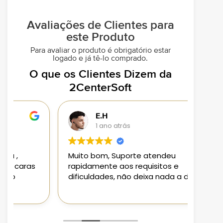
Avaliações de Clientes para
este Produto
Para avaliar o produto é obrigatório estar
logado e já tê-lo comprado.
O que os Clientes Dizem da
2CenterSoft
E.H
1 ano atrás
Muito bom, Suporte atendeu
Loja 
rapidamente aos requisitos e
aplic
dificuldades, não deixa nada a desejar
aten
Pode