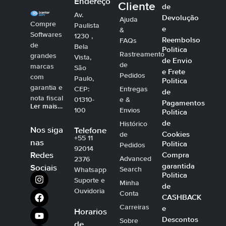
Endereço
Cliente
de
Av.
Devolução
Ajuda
Compre
Paulista
e
&
Softwares
1230 ,
Reembolso
FAQs
de
Bela
Politica
Rastreamento
grandes
Vista,
de Envio
de
marcas
São
e Frete
Pedidos
com
Paulo,
Politica
garantia e
CEP:
Entregas
de
nota fiscal
01310-
e &
Pagamentos
Ler mais…
100
Envios
Politica
de
Histórico
Nos siga
Telefone
Cookies
de
+55 11
nas
Politica
Pedidos
92014
Compra
Redes
Advanced
2376
garantida
Sociais
Search
Whatsapp
Politica
Suporte e
Minha
de
Ouvidoria
Conta
CASHBACK
Carreiras
e
Horarios
Descontos
Sobre
de