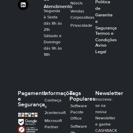
Politica
NósUs
Atendimento
de
Segunda
Vendas
Garantia
à Sexta
Corporativas
e
dás 8h às
Privacidade
Segurança
21h
Termos e
Sábado e
Condições
Domingo
Aviso
dás 9h às
Legal
18h
Pagamento
Informações
Tags
Newsletter
e
Populares
Inscreva-
Conheça
Segurança
se na
Software
a
nossa
Pacote
2centersoft
Newsletter
Office
Microsoft
e ganhe
Software
Partner
CASHBACK
de