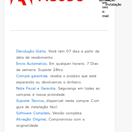
aprovação
de
em
instalação
seu
e-
mail
Devolução Grátis
, Você tem 07 dias a partir da
data de recebimento.
Envio Automatico
, Em qualquer horario. 7 Dias
da semana. Suporte 24hrs.
Compra garantida
, receba o produto que está
esperando ou devolvemos o dinheiro.
Nota Fiscal e Garantia
, Segurança em todas as
compras é nossa prioridade.
Suporte Técnico
, disponivel nesta compra. Com
guia de instalação fácil.
Software Completo
, Versão completa
Ativação Original
, Compromisso com a
originalidade