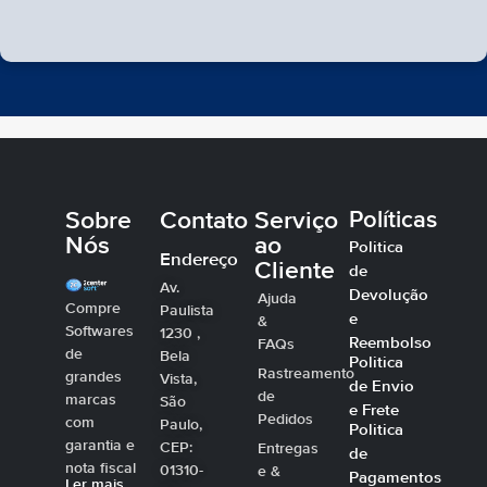
Sobre
Contato
Serviço
Políticas
Nós
ao
Politica
Endereço
Cliente
de
Av.
Devolução
Ajuda
Compre
Paulista
e
&
Softwares
1230 ,
Reembolso
FAQs
de
Bela
Politica
Rastreamento
grandes
Vista,
de Envio
de
marcas
São
e Frete
Pedidos
com
Paulo,
Politica
garantia e
CEP:
Entregas
de
nota fiscal
01310-
e &
Pagamentos
Ler mais…