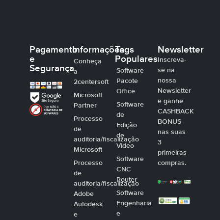
Pagamento
Informações
Tags
Newsletter
e
Populares
Inscreva-
Conheça
Segurança
se na
Software
a
nossa
Pacote
2centersoft
Newsletter
Office
Microsoft
e ganhe
Software
Partner
CASHBACK
de
Processo
BONUS
Edição
de
nas suas
de
auditoria/fiscalização
3
Video
Microsoft
primeiras
Software
Processo
compras.
CNC
de
Router
auditoria/fiscalização
Software
Adobe
Engenharia
Autodesk
e
e