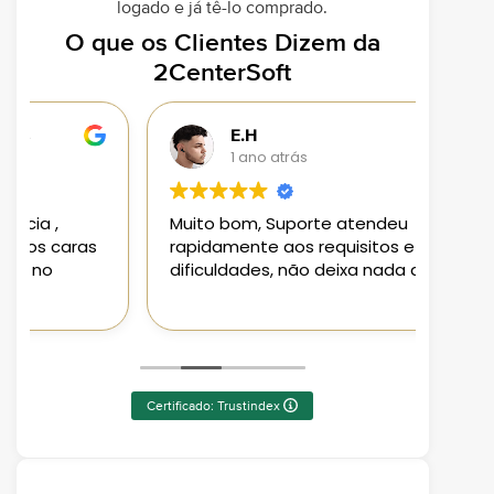
logado e já tê-lo comprado.
O que os Clientes Dizem da
2CenterSoft
E.H
1 ano atrás
Muito bom, Suporte atendeu
Loja 
rapidamente aos requisitos e
aplic
dificuldades, não deixa nada a desejar
aten
Pode
Certificado: Trustindex