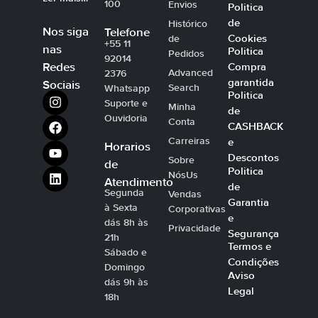
100
Envios
Politica
de
Histórico
Nos siga
Telefone
Cookies
de
+55 11
nas
Politica
Pedidos
92014
Compra
Redes
Advanced
2376
garantida
Sociais
Search
Whatsapp
Politica
Suporte e
Minha
de
Ouvidoria
Conta
CASHBACK
Carreiras
e
Horarios
Descontos
Sobre
de
Politica
NósUs
Atendimento
de
Segunda
Vendas
Garantia
à Sexta
Corporativas
e
dás 8h às
Privacidade
Segurança
21h
Termos e
Sábado e
Condições
Domingo
Aviso
dás 9h às
Legal
18h