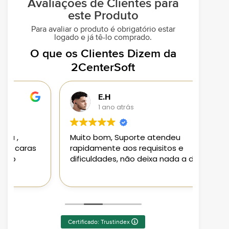
Avaliações de Clientes para
este Produto
Para avaliar o produto é obrigatório estar
logado e já tê-lo comprado.
O que os Clientes Dizem da
2CenterSoft
E.H
1 ano atrás
Muito bom, Suporte atendeu
Loja 
rapidamente aos requisitos e
aplic
dificuldades, não deixa nada a desejar
aten
Pode
Certificado: Trustindex