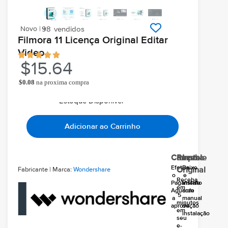
Novo | +
98
vendidos
Filmora 11 Licença Original Editar
Video
$
15.64
$
0.08
na proxima compra
Ao comprar você ganha
Chegará grátis hoje
Em seu email
Estoque Disponivel
Adicionar ao Carrinho
Compre
Receba
Instale
Efetue
Baixe
Fabricante | Marca:
Wondershare
Original
o
e
Receba
Pagamento
instale
em
Aguarde
com
5
a
manual
minutos
aprovação
de
em
instalação
seu
e-