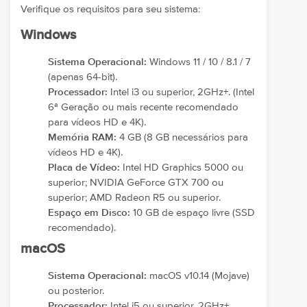
Verifique os requisitos para seu sistema:
Windows
Sistema Operacional:
Windows 11 / 10 / 8.1 / 7
(apenas 64-bit).
Processador:
Intel i3 ou superior, 2GHz+. (Intel
6ª Geração ou mais recente recomendado
para vídeos HD e 4K).
Memória RAM:
4 GB (8 GB necessários para
vídeos HD e 4K).
Placa de Vídeo:
Intel HD Graphics 5000 ou
superior; NVIDIA GeForce GTX 700 ou
superior; AMD Radeon R5 ou superior.
Espaço em Disco:
10 GB de espaço livre (SSD
recomendado).
macOS
Sistema Operacional:
macOS v10.14 (Mojave)
ou posterior.
Processador:
Intel i5 ou superior, 2GHz+.