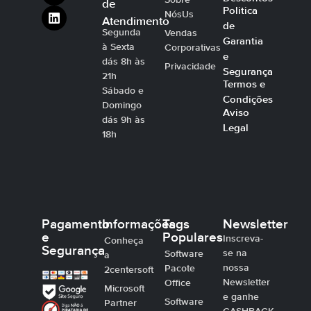
de
Politica
NósUs
Atendimento
de
Segunda
Vendas
Garantia
à Sexta
Corporativas
e
dás 8h às
Privacidade
Segurança
21h
Termos e
Sábado e
Condições
Domingo
Aviso
dás 9h às
Legal
18h
Pagamento
Informações
Tags
Newsletter
e
Populares
Inscreva-
Conheça
Segurança
se na
Software
a
nossa
Pacote
2centersoft
Newsletter
Office
Microsoft
e ganhe
Software
Partner