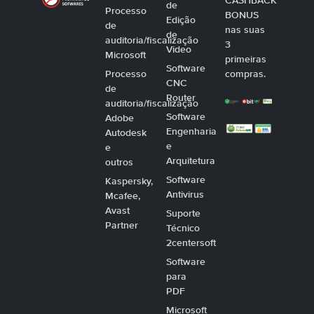
CASHBACK
de
Processo
BONUS
Edição
de
nas suas
de
auditoria/fiscalização
3
Video
Microsoft
primeiras
Software
Processo
compras.
CNC
de
Router
auditoria/fiscalização
Software
Adobe
Engenharia
Autodesk
e
e
Arquitetura
outros
Software
Kaspersky,
Antivirus
Mcafee,
Avast
Suporte
Partner
Técnico
2centersoft
Software
para
PDF
Microsoft