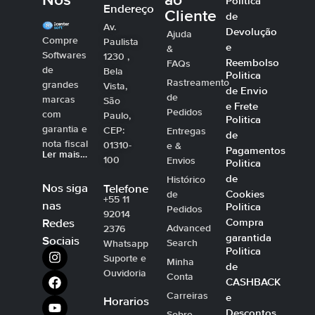
Nós
ao
Politica
Endereço
Cliente
de
Av.
Devolução
Ajuda
Compre
Paulista
e
&
Softwares
1230 ,
Reembolso
FAQs
de
Bela
Politica
Rastreamento
grandes
Vista,
de Envio
de
marcas
São
e Frete
Pedidos
com
Paulo,
Politica
garantia e
CEP:
Entregas
de
nota fiscal
01310-
e &
Pagamentos
Ler mais…
100
Envios
Politica
de
Histórico
Nos siga
Telefone
Cookies
de
+55 11
nas
Politica
Pedidos
92014
Compra
Redes
Advanced
2376
garantida
Sociais
Search
Whatsapp
Politica
Suporte e
Minha
de
Ouvidoria
Conta
CASHBACK
Carreiras
e
Horarios
Descontos
Sobre