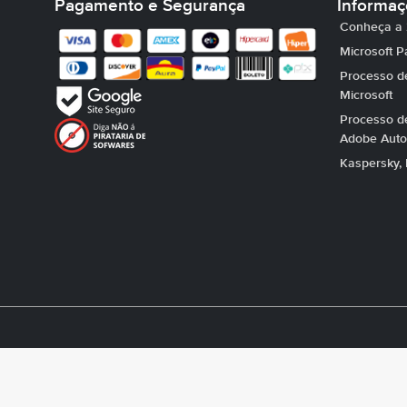
Pagamento e Segurança
Informa
Conheça a 
Microsoft P
Processo de
Microsoft
Processo de
Adobe Auto
Kaspersky, 
Copyright © 2026
2Centersoft.com
licenças chaves Sistemas 