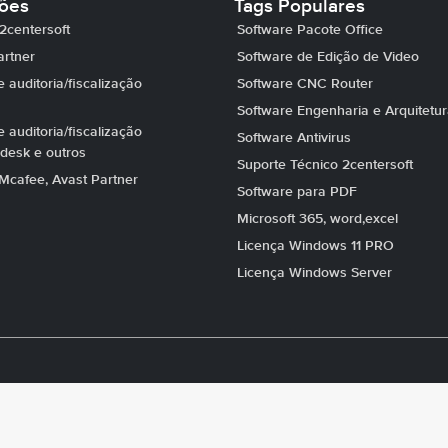
ções
Tags Populares
2centersoft
Software Pacote Office
artner
Software de Edição de Video
 auditoria/fiscalização
Software CNC Router
Software Engenharia e Arquitetu
 auditoria/fiscalização
Software Antivirus
desk e outros
Suporte Técnico 2centersoft
Mcafee, Avast Partner
Software para PDF
Microsoft 365, word,excel
Licença Windows 11 PRO
Licença Windows Server
e Softwares Todos os direitos reservados. CNPJ 12.531.635/0001-02