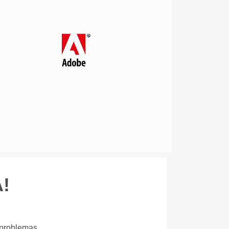
!
 problemas.