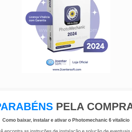
PARABÉNS
PELA COMPRA
Como baixar, instalar e ativar o Photomechanic 6 vitalicio
ê encontra as instruções de instalação e solução de eventuais