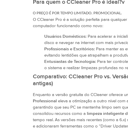
Para quem o CCleaner Pro é ideal?v
O PREÇO É POR TEMPO LIMITADO. PROMOCIONAL.
O CCleaner Pro é a solução perfeita para qualque
computador funcionando como novo:
Usuários Domésticos:
Para acelerar a inici
disco e navegar na internet com mais privac
Profissionais e Escritórios:
Para manter as es
evitando lentidões que atrapalham a produti
Entusiastas de Tecnologia:
Para ter control
o sistema e realizar limpezas profundas no 
Comparativo: CCleaner Pro vs. Versão
antigas)
Enquanto a versão gratuita do CCleaner oferece u
Professional
eleva a otimização a outro nível com
garantindo que seu PC se mantenha limpo sem que 
consolidou recursos como a
limpeza inteligente 
tempo real. As versões mais recentes (como a 6.x) 
e adicionaram ferramentas como o “Driver Update