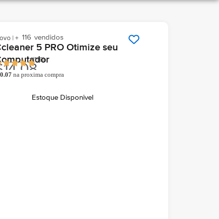
116
vendidos
ovo | +
cleaner 5 PRO Otimize seu
Computador
(
116
)
$
14.08
0.07
na proxima compra
o comprar você ganha
hegará grátis hoje
Em seu email
Estoque Disponivel