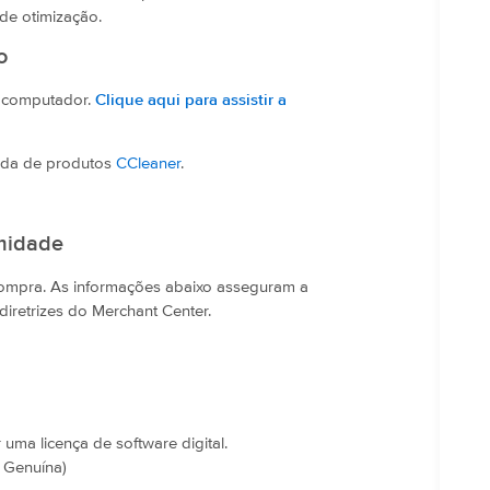
 de otimização.
o
u computador.
Clique aqui para assistir a
nda de produtos
CCleaner
.
rmidade
 compra. As informações abaixo asseguram a
iretrizes do Merchant Center.
ma licença de software digital.
 Genuína)