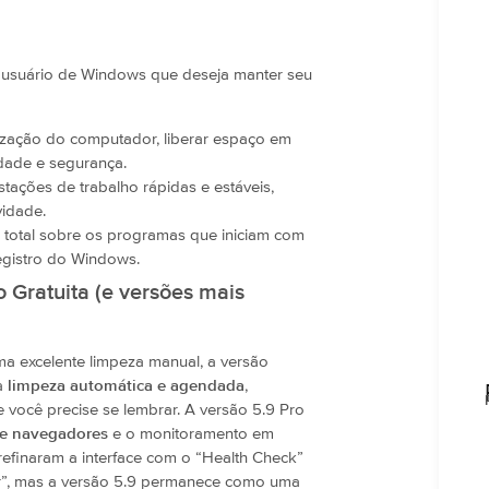
r usuário de Windows que deseja manter seu
alização do computador, liberar espaço em
idade e segurança.
tações de trabalho rápidas e estáveis,
vidade.
e total sobre os programas que iniciam com
registro do Windows.
 Gratuita (e versões mais
ma excelente limpeza manual, a versão
 a
limpeza automática e agendada
,
você precise se lembrar. A versão 5.9 Pro
de navegadores
e o monitoramento em
refinaram a interface com o “Health Check”
r”, mas a versão 5.9 permanece como uma