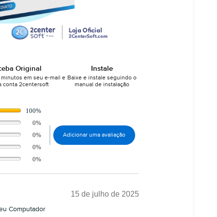
ceba Original
Instale
minutos em seu e-mail e
Baixe e instale seguindo o
 conta 2centersoft
manual de instalação
100%
0%
0%
Adicionar uma avaliação
0%
0%
15 de julho de 2025
seu Computador