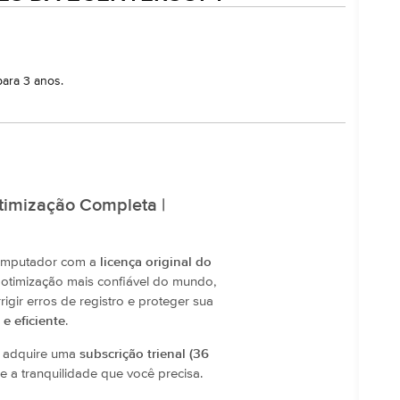
para 3 anos.
Otimização Completa |
computador com a
licença original do
e otimização mais confiável do mundo,
igir erros de registro e proteger sua
e eficiente
.
ê adquire uma
subscrição trienal (36
e a tranquilidade que você precisa.