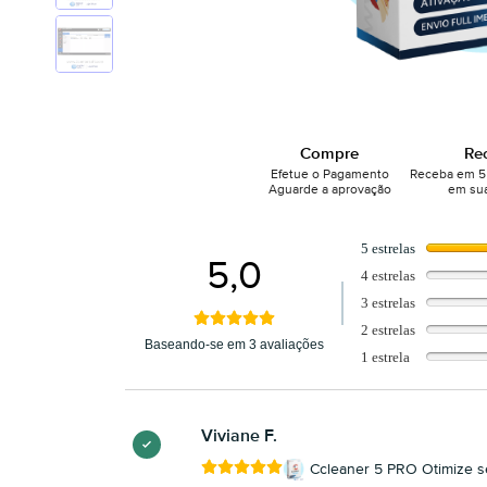
Compre
Re
Efetue o Pagamento
Receba em 5 
Aguarde a aprovação
em sua
5 estrelas
5,0
4 estrelas
3 estrelas
2 estrelas
Baseando-se em 3 avaliações
1 estrela
Viviane F.
Ccleaner 5 PRO Otimize 