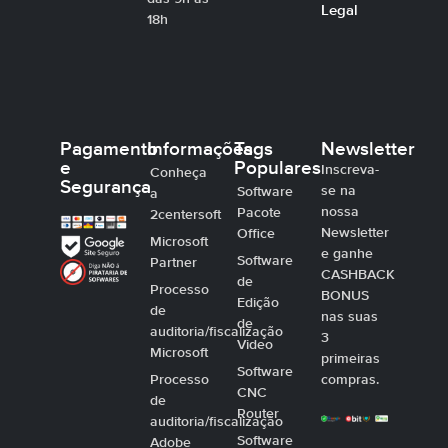
Legal
18h
Pagamento
Informações
Tags
Newsletter
e
Populares
Inscreva-
Conheça
Segurança
se na
Software
a
nossa
Pacote
2centersoft
Newsletter
Office
Microsoft
e ganhe
Software
Partner
CASHBACK
de
Processo
BONUS
Edição
de
nas suas
de
auditoria/fiscalização
3
Video
Microsoft
primeiras
Software
Processo
compras.
CNC
de
Router
auditoria/fiscalização
Software
Adobe