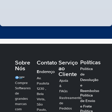
Sobre
Contato
Serviço
Políticas
Nós
ao
Politica
Endereço
Cliente
de
Av.
Devolução
Ajuda
Compre
Paulista
e
&
Softwares
1230 ,
Reembolso
FAQs
de
Bela
Politica
Rastreamento
grandes
Vista,
de Envio
de
marcas
São
e Frete
Pedidos
com
Paulo,
Politica