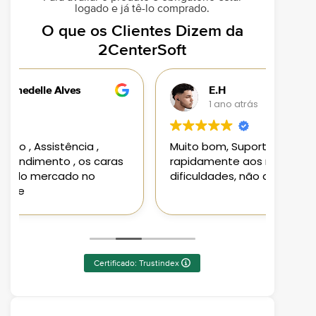
logado e já tê-lo comprado.
O que os Clientes Dizem da
2CenterSoft
E.H
1 ano atrás
Muito bom, Suporte atendeu
Loja 
rapidamente aos requisitos e
aplic
dificuldades, não deixa nada a desejar
aten
Pode
Certificado: Trustindex