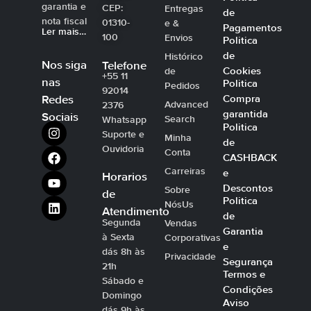
garantia e
CEP:
Entregas
de
nota fiscal
01310-
e &
Pagamentos
Ler mais…
100
Envios
Politica
de
Histórico
Nos siga
Telefone
Cookies
de
+55 11
nas
Politica
Pedidos
92014
Compra
Redes
Advanced
2376
garantida
Sociais
Search
Whatsapp
Politica
Suporte e
Minha
de
Ouvidoria
Conta
CASHBACK
Carreiras
e
Horarios
Descontos
Sobre
de
Politica
NósUs
Atendimento
de
Segunda
Vendas
Garantia
à Sexta
Corporativas
e
dás 8h às
Privacidade
Segurança
21h
Termos e
Sábado e
Condições
Domingo
Aviso
dás 9h às