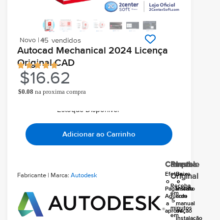
Novo | +
45
vendidos
Autocad Mechanical 2024 Licença
Original CAD
$
16.62
$
0.08
na proxima compra
Ao comprar você ganha
Chegará grátis hoje
Em seu email
Estoque Disponivel
Adicionar ao Carrinho
Compre
Receba
Instale
Efetue
Baixe
Fabricante | Marca:
Autodesk
Original
o
e
Receba
Pagamento
instale
em
Aguarde
com
5
a
manual
minutos
aprovação
de
em
instalação