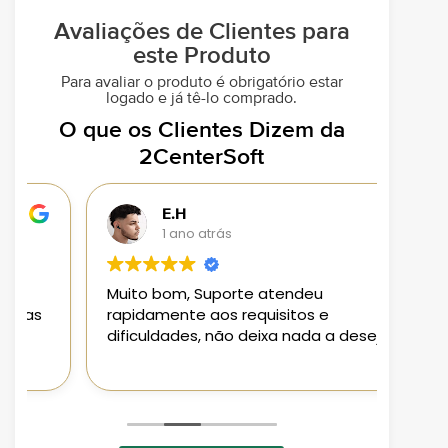
Avaliações de Clientes para
este Produto
Para avaliar o produto é obrigatório estar
logado e já tê-lo comprado.
O que os Clientes Dizem da
2CenterSoft
E.H
1 ano atrás
Muito bom, Suporte atendeu
Loja 
rapidamente aos requisitos e
aplic
dificuldades, não deixa nada a desejar
aten
Pode