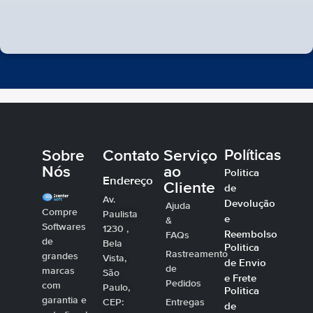
Sobre
Contato
Serviço
Políticas
Nós
ao
Politica
Endereço
Cliente
de
Av.
Devolução
Ajuda
Compre
Paulista
e
&
Softwares
1230 ,
Reembolso
FAQs
de
Bela
Politica
Rastreamento
grandes
Vista,
de Envio
de
marcas
São
e Frete
Pedidos
com
Paulo,
Politica
garantia e
CEP:
Entregas
de