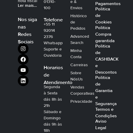
nota fiscal
01310-
e &
Pagamentos
Ler mais…
100
Envios
Politica
de
Histórico
Nos siga
Telefone
Cookies
de
+55 11
nas
Politica
Pedidos
92014
Compra
Redes
Advanced
2376
garantida
Sociais
Search
Whatsapp
Politica
Suporte e
Minha
de
Ouvidoria
Conta
CASHBACK
Carreiras
e
Horarios
Descontos
Sobre
de
Politica
NósUs
Atendimento
de
Segunda
Vendas
Garantia
à Sexta
Corporativas
e
dás 8h às
Privacidade
Segurança
21h
Termos e
Sábado e
Condições
Domingo
Aviso
dás 9h às
Legal
18h