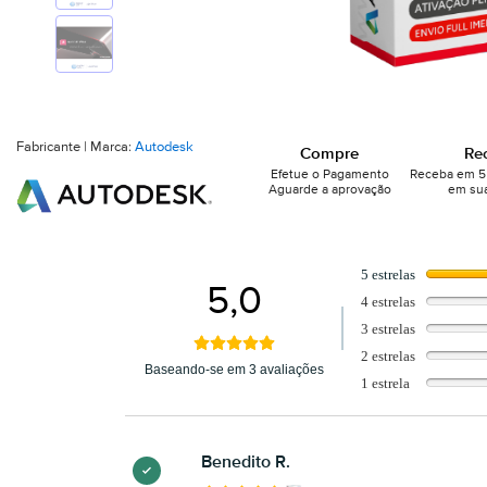
Fabricante | Marca:
Autodesk
Compre
Re
Efetue o Pagamento
Receba em 5 
Aguarde a aprovação
em sua
5 estrelas
5,0
4 estrelas
3 estrelas
2 estrelas
Baseando-se em 3 avaliações
1 estrela
Benedito R.