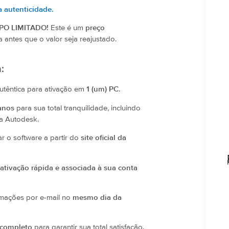
 autenticidade.
PO LIMITADO!
Este é um
preço
ça antes que o valor seja reajustado.
:
têntica para ativação em
1 (um) PC
.
anos
para sua total tranquilidade, incluindo
da Autodesk.
ar o software a partir do
site oficial da
ativação rápida e associada à sua conta
mações por e-mail no
mesmo dia da
 completo
para garantir sua total satisfação.