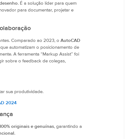
e desenho
. É a solução líder para quem
novador para documentar, projetar e
Colaboração
a antes. Comparado ao 2023, o
AutoCAD
, que automatizam o posicionamento de
ente. A ferramenta “Markup Assist” foi
gir sobre o feedback de colegas,
r sua produtividade.
CAD 2024
iança
 100% originais e genuínas
, garantindo a
ncional
.