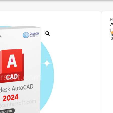
N
A
L
$
A
C