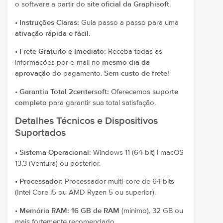
o software a partir do
site oficial da Graphisoft
.
•
Instruções Claras:
Guia passo a passo para uma
ativação rápida e fácil
.
•
Frete Gratuito e Imediato:
Receba todas as
informações por e-mail no
mesmo dia da
aprovação
do pagamento.
Sem custo de frete!
•
Garantia Total 2centersoft:
Oferecemos
suporte
completo
para garantir sua total satisfação.
Detalhes Técnicos e Dispositivos
Suportados
•
Sistema Operacional:
Windows 11 (64-bit) | macOS
13.3 (Ventura) ou posterior.
•
Processador:
Processador multi-core de 64 bits
(Intel Core i5 ou AMD Ryzen 5 ou superior).
•
Memória RAM:
16 GB de RAM
(mínimo), 32 GB ou
mais fortemente recomendado.