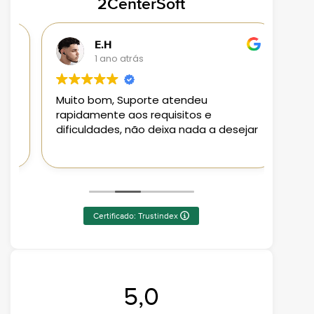
2CenterSoft
E.H
1 ano atrás
Muito bom, Suporte atendeu
Loja 
rapidamente aos requisitos e
aplic
dificuldades, não deixa nada a desejar
aten
Pode
Certificado: Trustindex
5,0