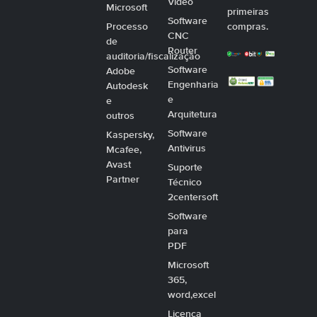
Video
Microsoft
primeiras
Software
Processo
compras.
CNC
de
Router
auditoria/fiscalização
Software
Adobe
Engenharia
Autodesk
e
e
Arquitetura
outros
Software
Kaspersky,
Antivirus
Mcafee,
Avast
Suporte
Partner
Técnico
2centersoft
Software
para
PDF
Microsoft
365,
word,excel
Licença