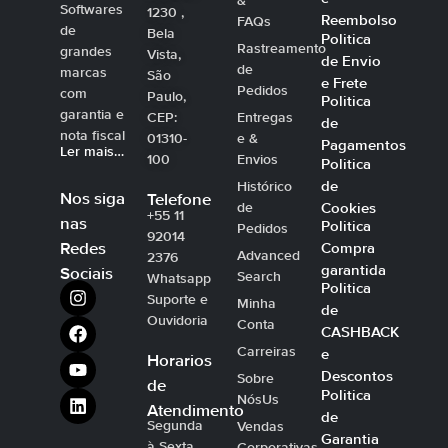
&
Softwares
1230 ,
Reembolso
FAQs
de
Bela
Politica
Rastreamento
grandes
Vista,
de Envio
de
marcas
São
e Frete
Pedidos
com
Paulo,
Politica
garantia e
CEP:
Entregas
de
nota fiscal
01310-
e &
Pagamentos
Ler mais…
100
Envios
Politica
de
Histórico
Nos siga
Telefone
Cookies
de
+55 11
nas
Politica
Pedidos
92014
Compra
Redes
Advanced
2376
garantida
Sociais
Search
Whatsapp
Politica
Suporte e
Minha
de
Ouvidoria
Conta
CASHBACK
Carreiras
e
Horarios
Descontos
Sobre
de
Politica
NósUs
Atendimento
de
Segunda
Vendas
Garantia
à Sexta