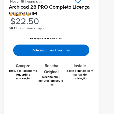
Novo | +
151
vendidos
Archicad 28 PRO Completo Licença
Original BIM
$
22.50
$
0.11
na proxima compra
Ao comprar você ganha
Chegará grátis hoje
Em seu email
Estoque Disponivel
Adicionar ao Carrinho
Compre
Receba
Instale
Efetue o Pagamento
Baixe e instale com
Original
Aguarde a
manual de
Receba em 5
aprovação
instalação
minutos em seu e-
mail