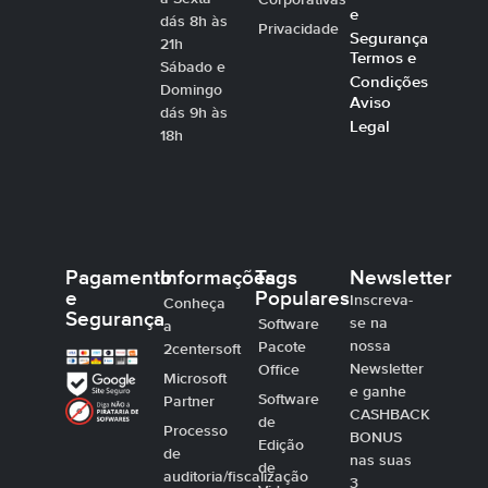
Corporativas
e
dás 8h às
Privacidade
Segurança
21h
Termos e
Sábado e
Condições
Domingo
Aviso
dás 9h às
Legal
18h
Pagamento
Informações
Tags
Newsletter
e
Populares
Inscreva-
Conheça
Segurança
se na
Software
a
nossa
Pacote
2centersoft
Newsletter
Office
Microsoft
e ganhe
Software
Partner
CASHBACK
de
Processo
BONUS
Edição
de
nas suas
de
auditoria/fiscalização
3