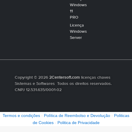
Windows
11
PRO
Licença
Windows
Server
Copyright © 2026
2Centersoft.com
licenças chaves
Sistemas e Softwares Todos os direitos reservados.
CNPJ 12.531.635/0001-02
Termos e condições
-
Política de Reembolso e Devolução
-
Politicas
de Cookies
-
Politica de Privacidade