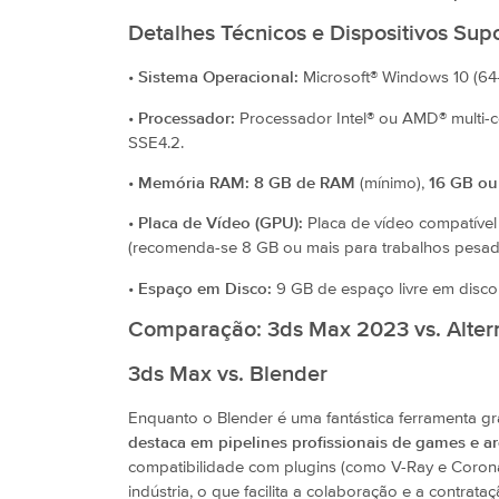
Detalhes Técnicos e Dispositivos Sup
•
Sistema Operacional:
Microsoft® Windows 10 (64-
•
Processador:
Processador Intel® ou AMD® multi-c
SSE4.2.
•
Memória RAM:
8 GB de RAM
(mínimo),
16 GB ou
•
Placa de Vídeo (GPU):
Placa de vídeo compatíve
(recomenda-se 8 GB ou mais para trabalhos pesad
•
Espaço em Disco:
9 GB de espaço livre em disco 
Comparação: 3ds Max 2023 vs. Alter
3ds Max vs. Blender
Enquanto o Blender é uma fantástica ferramenta gr
destaca em pipelines profissionais de games e ar
compatibilidade com plugins (como V-Ray e Coron
indústria, o que facilita a colaboração e a contrat