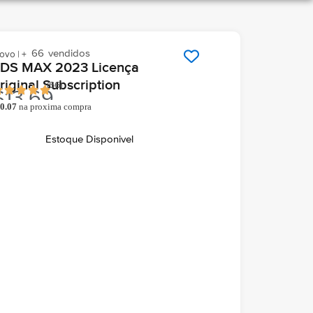
66
vendidos
ovo | +
DS MAX 2023 Licença
riginal Subscription
(
66
)
$
13.69
0.07
na proxima compra
o comprar você ganha
hegará grátis hoje
Em seu email
Estoque Disponivel