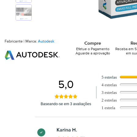
Fabricante | Marca:
Autodesk
Compre
Re
Efetue o Pagamento
Receba em 5 
Aguarde a aprovação
em sua
5 estrelas
5,0
4 estrelas
3 estrelas
2 estrelas
Baseando-se em 3 avaliações
1 estrela
Karina H.