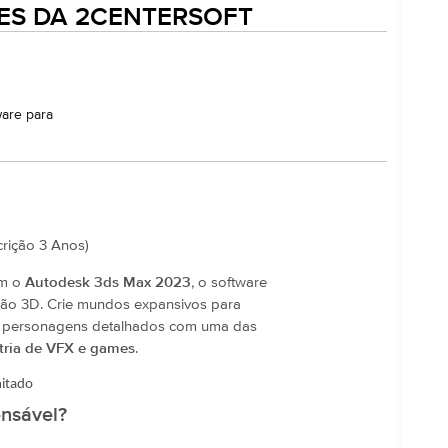
ES DA 2CENTERSOFT
ware para
rição 3 Anos)
om o
Autodesk 3ds Max 2023
, o software
ção 3D. Crie mundos expansivos para
s e personagens detalhados com uma das
stria de VFX e games
.
mitado
nsável?