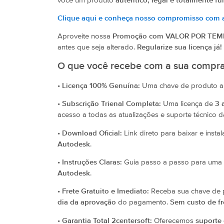
você um produto
autêntico, legal e totalmente fu
Clique aqui e conheça nosso compromisso com a
Aproveite nossa
Promoção com VALOR POR TEM
antes que seja alterado.
Regularize sua licença já!
O que você recebe com a sua compra
•
Licença 100% Genuína:
Uma chave de produto au
•
Subscrição Trienal Completa:
Uma licença de
3 
acesso a todas as atualizações e suporte técnico 
•
Download Oficial:
Link direto para baixar e instal
Autodesk
.
•
Instruções Claras:
Guia passo a passo para uma
Autodesk
.
•
Frete Gratuito e Imediato:
Receba sua chave de p
dia da aprovação
do pagamento.
Sem custo de fr
•
Garantia Total 2centersoft:
Oferecemos
suporte