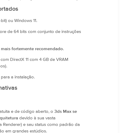
ortados
bit) ou Windows 11.
ore de 64 bits com conjunto de instruções
 mais fortemente recomendado
.
l com DirectX 11 com 4 GB de VRAM
os).
para a instalação.
nativas
atuita e de código aberto, o
3ds Max se
quitetura
devido à sua vasta
a Renderer) e seu status como padrão da
ação em grandes estúdios.