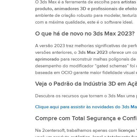
O 3ds Max é a ferramenta de escolha para
artista
produto, animadores 3D e profissionais de efeito
ambiente de criação robusto para modelar, texturiz
com a máxima qualidade, este é o software ideal.
O que há de novo no 3ds Max 2023?
A versão 2023 traz melhorias significativas de pe
versões anteriores, o
3ds Max 2023
oferece um co
aprimorado
para reconstruir malhas poligonais de
desempenho do modificador “gated schemas” foi o
baseada em OCIO garante maior fidelidade visual
Veja o Padrão da Indústria 3D em Aç
Descubra os recursos que tornam o 3ds Max uma po
Clique aqui para assistir às novidades do 3ds M
Compre com Total Segurança e Conf
Na 2centersoft, trabalhamos apenas com
licenças