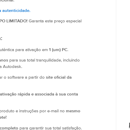
ncional
.
 autenticidade.
PO LIMITADO!
Garanta este preço especial
:
têntica para ativação em
1 (um) PC
.
anos
para sua total tranquilidade, incluindo
da Autodesk.
ar o software a partir do
site oficial da
ativação rápida e associada à sua conta
roduto e instruções por e-mail no
mesmo
ete!
 completo
para garantir sua total satisfação.