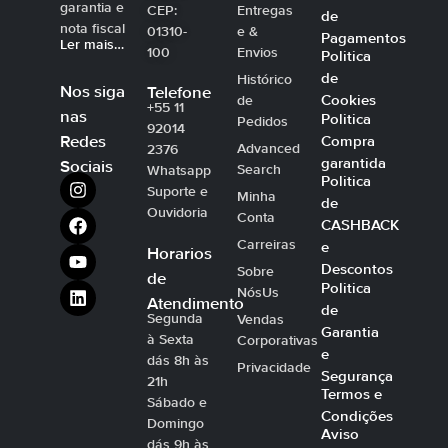
garantia e
CEP:
Entregas
de
nota fiscal
01310-
e &
Pagamentos
Ler mais…
100
Envios
Politica
de
Histórico
Nos siga
Telefone
Cookies
de
+55 11
nas
Politica
Pedidos
92014
Compra
Redes
Advanced
2376
garantida
Sociais
Search
Whatsapp
Politica
Suporte e
Minha
de
Ouvidoria
Conta
CASHBACK
Carreiras
e
Horarios
Descontos
Sobre
de
Politica
NósUs
Atendimento
de
Segunda
Vendas
Garantia
à Sexta
Corporativas
e
dás 8h às
Privacidade
Segurança
21h
Termos e
Sábado e
Condições
Domingo
Aviso
dás 9h às