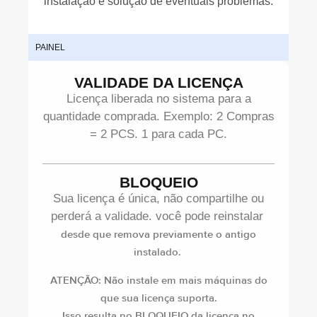
instalação e solução de eventuais problemas.
PAINEL
Já t
VALIDADE DA LICENÇA
Licença liberada no sistema para a
quantidade comprada. Exemplo: 2 Compras
= 2 PCS. 1 para cada PC.
BLOQUEIO
Sua licença é única, não compartilhe ou
perderá a validade. você pode reinstalar
desde que remova previamente o antigo
instalado.
ATENÇÃO: Não instale em mais máquinas do
que sua licença suporta.
Isso resulta no BLOQUEIO da licença no