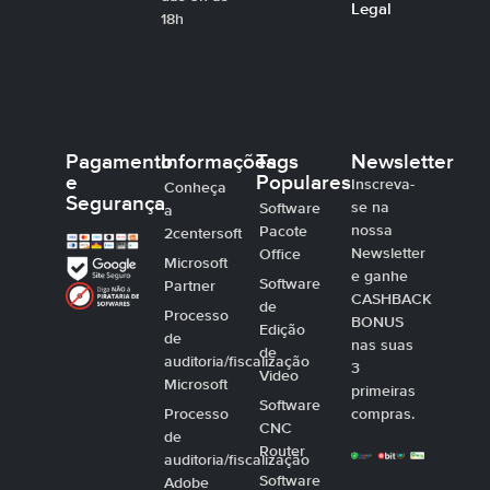
Legal
18h
Pagamento
Informações
Tags
Newsletter
e
Populares
Inscreva-
Conheça
Segurança
se na
Software
a
nossa
Pacote
2centersoft
Newsletter
Office
Microsoft
e ganhe
Software
Partner
CASHBACK
de
Processo
BONUS
Edição
de
nas suas
de
auditoria/fiscalização
3
Video
Microsoft
primeiras
Software
Processo
compras.
CNC
de
Router
auditoria/fiscalização
Software
Adobe