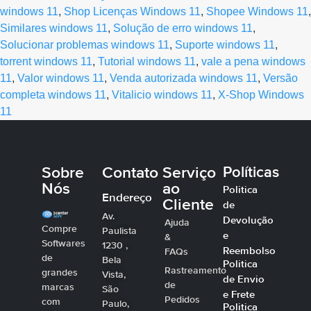
windows 11
,
Shop Licenças Windows 11
,
Shopee Windows 11
,
Similares windows 11
,
Solução de erro windows 11
,
Solucionar problemas windows 11
,
Suporte windows 11
,
torrent windows 11
,
Tutorial windows 11
,
vale a pena windows
11
,
Valor windows 11
,
Venda autorizada windows 11
,
Versão
completa windows 11
,
Vitalicio windows 11
,
X-Shop Windows
11
Sobre
Contato
Serviço
Políticas
Nós
ao
Politica
Endereço
Cliente
de
Av.
Devolução
Ajuda
Compre
Paulista
e
&
Softwares
1230 ,
Reembolso
FAQs
de
Bela
Politica
Rastreamento
grandes
Vista,
de Envio
de
marcas
São
e Frete
Pedidos
com
Paulo,
Politica