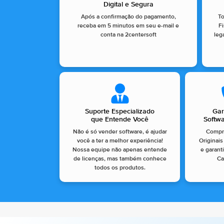
Digital e Segura
Após a confirmação do pagamento,
T
receba em 5 minutos em seu e-mail e
Fi
conta na 2centersoft
leg
Suporte Especializado
Gar
que Entende Você
Softwa
Não é só vender software, é ajudar
Compr
você a ter a melhor experiência!
Originai
Nossa equipe não apenas entende
e garant
de licenças, mas também conhece
Ca
todos os produtos.