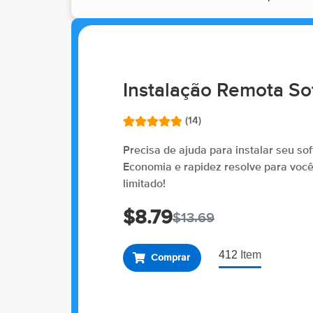
Instalação Remota So
(14)
Avaliado
14
como
5.00
Precisa de ajuda para instalar seu s
de 5, com
Economia e rapidez resolve para você.
baseado
em
limitado!
avaliações
de clientes
$
8.79
$
13.69
412
Item
Comprar