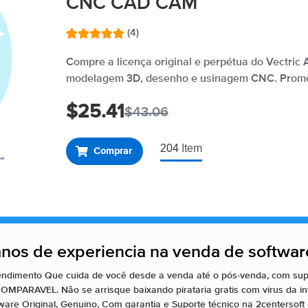
CNC CAD CAM
(4)
Avaliado
4
como
5.00
Compre a licença original e perpétua do Vectric 
de 5, com
modelagem 3D, desenho e usinagem CNC. Promo
baseado
em
avaliações
$
25.41
$
43.06
de clientes
204
Item
Comprar
nos de experiencia na venda de software
dimento Que cuida de você desde a venda até o pós-venda, com supo
ARAVEL. Não se arrisque baixando pirataria gratis com virus da int
re Original, Genuino, Com garantia e Suporte técnico na 2centersoft 