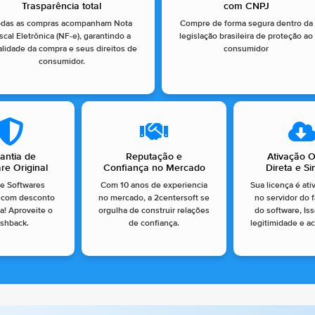
Trasparência total
com CNPJ
odas as compras acompanham Nota
Compre de forma segura dentro da
scal Eletrônica (NF-e), garantindo a
legislação brasileira de proteção ao
alidade da compra e seus direitos de
consumidor
consumidor.
antia de
Reputação e
Ativação O
re Original
Confiança no Mercado
Direta e S
e Softwares
Com 10 anos de experiencia
Sua licença é ati
s com desconto
no mercado, a 2centersoft se
no servidor do 
ia! Aproveite o
orgulha de construir relações
do software, Is
shback.
de confiança.
legitimidade e ac