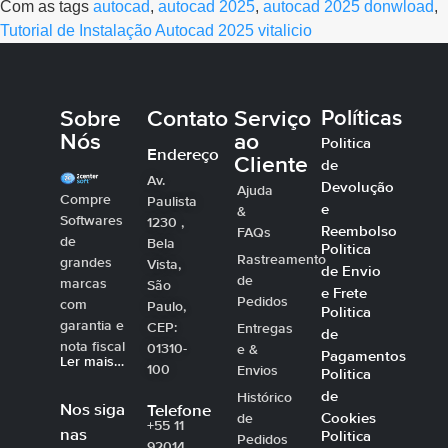
Com as tags
autocad
,
autocad 2025
,
autocad 2025 donwload
,
Tutorial de Instalação Autocad 2025 vitalicio
Sobre
Contato
Serviço
Políticas
Nós
ao
Politica
Endereço
Cliente
de
Av.
Devolução
Ajuda
Compre
Paulista
e
&
Softwares
1230 ,
Reembolso
FAQs
de
Bela
Politica
Rastreamento
grandes
Vista,
de Envio
de
marcas
São
e Frete
Pedidos
com
Paulo,
Politica
garantia e
CEP:
Entregas
de
nota fiscal
01310-
e &
Pagamentos
Ler mais…
100
Envios
Politica
de
Histórico
Nos siga
Telefone
Cookies
de
+55 11
nas
Politica
Pedidos
92014