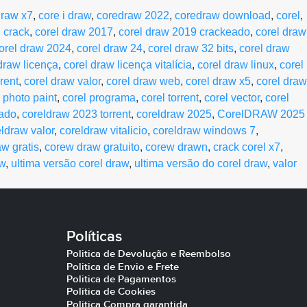
draw x7
,
core i draw
,
coredraw 2022
,
coredraw download
,
corel
,
l crack
,
corel draw 2017
,
corel draw 2019 crackeado
,
corel draw
orel draw 2024
,
corel draw 24
,
corel draw 32 bits
,
corel draw
draw licença
,
corel draw licença vitalícia
,
corel draw linux
,
corel
rent
,
corel draw valor
,
corel draw web
,
corel draw x5
,
corel draw
 photo paint
,
corel programa
,
corel torrent
,
corel vector
,
corel
eado
,
coreldraw 2023 torrent
,
coreldraw 2025
,
CorelDRAW 2025
ldraw valor
,
coreldraw vitalicio
,
coreldraw windows 7
,
w gratis
,
corew draw gratuito
,
corew drawn
,
crack corel x7
,
aw
,
ultima versão corel draw
,
ultima versão do corel draw
,
valor
Políticas
Politica de Devolução e Reembolso
Politica de Envio e Frete
Politica de Pagamentos
Politica de Cookies
Politica Compra garantida