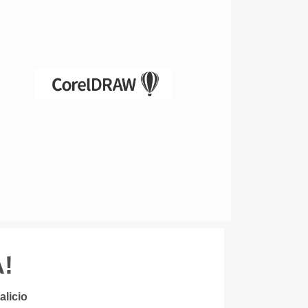
!
alicio