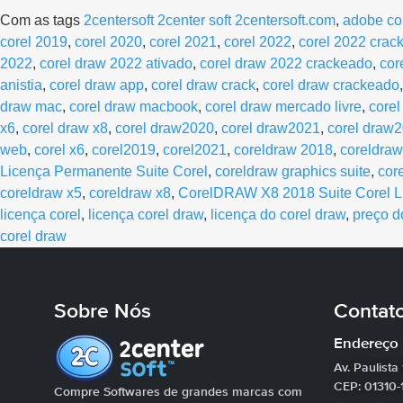
Com as tags
2centersoft 2center soft 2centersoft.com
,
adobe co
corel 2019
,
corel 2020
,
corel 2021
,
corel 2022
,
corel 2022 crac
2022
,
corel draw 2022 ativado
,
corel draw 2022 crackeado
,
cor
anistia
,
corel draw app
,
corel draw crack
,
corel draw crackeado
draw mac
,
corel draw macbook
,
corel draw mercado livre
,
corel
x6
,
corel draw x8
,
corel draw2020
,
corel draw2021
,
corel draw
web
,
corel x6
,
corel2019
,
corel2021
,
coreldraw 2018
,
coreldra
Licença Permanente Suite Corel
,
coreldraw graphics suite
,
cor
coreldraw x5
,
coreldraw x8
,
CorelDRAW X8 2018 Suite Corel L
licença corel
,
licença corel draw
,
licença do corel draw
,
preço d
corel draw
Sobre Nós
Contat
Endereço
Av. Paulista
CEP: 01310-
Compre Softwares de grandes marcas com