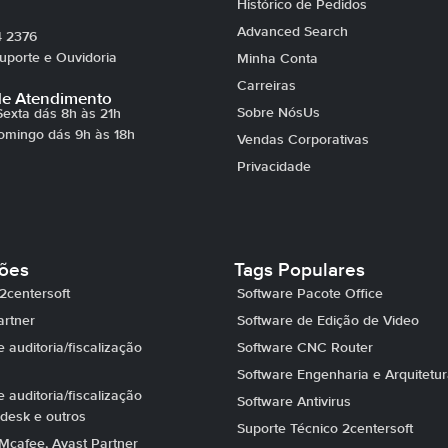
Histórico de Pedidos
Advanced Search
4 2376
porte e Ouvidoria
Minha Conta
Carreiras
de Atendimento
Sobre NósUs
exta dás 8h às 21h
omingo dás 9h às 18h
Vendas Corporativas
Privacidade
ções
Tags Populares
2centersoft
Software Pacote Office
artner
Software de Edição de Video
 auditoria/fiscalização
Software CNC Router
Software Engenharia e Arquitetu
 auditoria/fiscalização
Software Antivirus
desk e outros
Suporte Técnico 2centersoft
Mcafee, Avast Partner