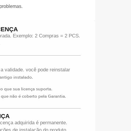
 problemas.
CENÇA
mprada. Exemplo: 2 Compras = 2 PCS.
.
 a validade. você pode reinstalar
ntigo instalado.
 que sua licença suporta.
 que não é coberto pela Garantia.
NÇA
icença adquirida é permanente.
ções de instalação do produto.