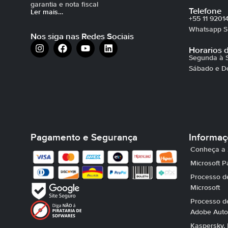
garantia e nota fiscal
Telefone
Ler mais…
+55 11 9201
Whatsapp Su
Nos siga nas Redes Sociais
Horarios 
Segunda à S
Sábado e D
Pagamento e Segurança
Informa
Conheça a 
Microsoft P
Processo de
Microsoft
Processo de
Adobe Auto
Kaspersky, 