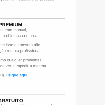
 PREMIUM
ues com manual,
 de problemas comuns.
com isso ou mesmo não
ção remota profissional.
omo qualquer problemas
ode ver a impedir a mesma.
90).
Clique aqui
GRATUITO