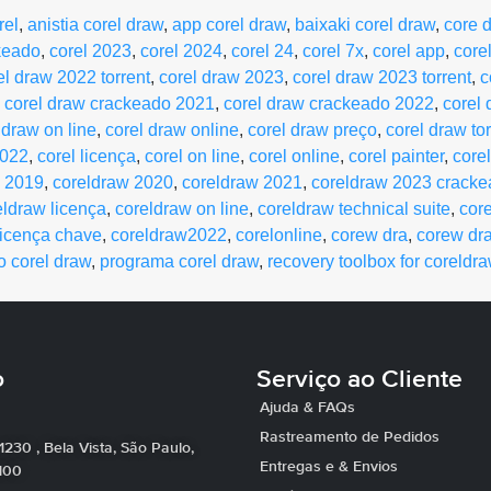
rel
,
anistia corel draw
,
app corel draw
,
baixaki corel draw
,
core 
keado
,
corel 2023
,
corel 2024
,
corel 24
,
corel 7x
,
corel app
,
core
el draw 2022 torrent
,
corel draw 2023
,
corel draw 2023 torrent
,
c
,
corel draw crackeado 2021
,
corel draw crackeado 2022
,
corel 
 draw on line
,
corel draw online
,
corel draw preço
,
corel draw tor
2022
,
corel licença
,
corel on line
,
corel online
,
corel painter
,
corel
w 2019
,
coreldraw 2020
,
coreldraw 2021
,
coreldraw 2023 crack
eldraw licença
,
coreldraw on line
,
coreldraw technical suite
,
core
icença chave
,
coreldraw2022
,
corelonline
,
corew dra
,
corew dra
o corel draw
,
programa corel draw
,
recovery toolbox for coreldr
o
Serviço ao Cliente
Ajuda & FAQs
Rastreamento de Pedidos
 1230 , Bela Vista, São Paulo,
Entregas e & Envios
100