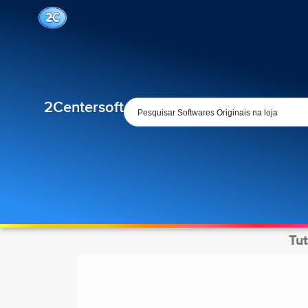
2Centersoft
Tut