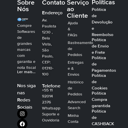
Sobre
Contato
Serviço
Políticas
Nós
ao
Politica
Endereço
Cliente
de
Av.
Devolução
Ajuda
Compre
Paulista
e
&
Softwares
1230 ,
Reembolso
FAQs
de
Bela
Politica
Rastreamento
grandes
Vista,
de Envio
de
marcas
São
e Frete
Pedidos
com
Paulo,
Politica
garantia e
CEP:
Entregas
de
nota fiscal
01310-
e &
Pagamentos
Ler mais…
100
Envios
Politica
de
Histórico
Nos siga
Telefone
Cookies
de
+55 11
nas
Politica
Pedidos
92014
Compra
Redes
Advanced
2376
garantida
Sociais
Search
Whatsapp
Politica
Suporte e
Minha
de
Ouvidoria
Conta
CASHBACK