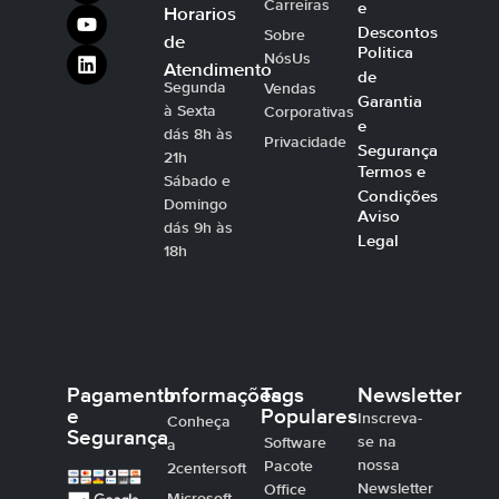
Carreiras
e
Horarios
Descontos
Sobre
de
Politica
NósUs
Atendimento
de
Segunda
Vendas
Garantia
à Sexta
Corporativas
e
dás 8h às
Privacidade
Segurança
21h
Termos e
Sábado e
Condições
Domingo
Aviso
dás 9h às
Legal
18h
Pagamento
Informações
Tags
Newsletter
e
Populares
Inscreva-
Conheça
Segurança
se na
Software
a
nossa
Pacote
2centersoft
Newsletter
Office