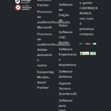
Microsoft
e ganhe
Software
Partner
CASHBACK
de
Processo
BONUS
Edição
de
nas suas
de
auditoria/fiscalização
3
Video
Microsoft
primeiras
Software
Processo
compras.
CNC
de
Router
auditoria/fiscalização
Software
Adobe
Engenharia
Autodesk
e
e
Arquitetura
outros
Software
Kaspersky,
Antivirus
Mcafee,
Avast
Suporte
Partner
Técnico
2centersoft
Software
para