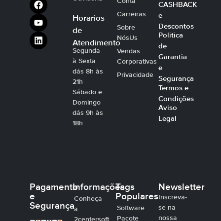
Conta
CASHBACK
Carreiras
e
Horarios
Descontos
Sobre
de
Politica
NósUs
Atendimento
de
Segunda
Vendas
Garantia
à Sexta
Corporativas
e
dás 8h às
Privacidade
Segurança
21h
Termos e
Sábado e
Condições
Domingo
Aviso
dás 9h às
Legal
18h
Pagamento
Informações
Tags
Newsletter
e
Populares
Inscreva-
Conheça
Segurança
se na
Software
a
nossa
Pacote
2centersoft