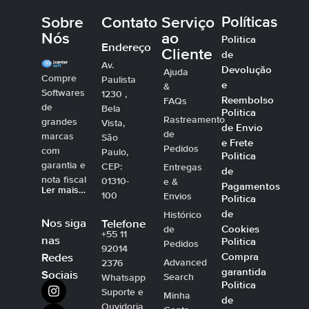
Sobre
Contato
Serviço
Políticas
Nós
ao
Politica
Endereço
Cliente
de
Av.
Devolução
Ajuda
Compre
Paulista
e
&
Softwares
1230 ,
Reembolso
FAQs
de
Bela
Politica
Rastreamento
grandes
Vista,
de Envio
de
marcas
São
e Frete
Pedidos
com
Paulo,
Politica
garantia e
CEP:
Entregas
de
nota fiscal
01310-
e &
Pagamentos
Ler mais…
100
Envios
Politica
de
Histórico
Nos siga
Telefone
Cookies
de
+55 11
nas
Politica
Pedidos
92014
Compra
Redes
Advanced
2376
garantida
Sociais
Search
Whatsapp
Politica
Suporte e
Minha
de
Ouvidoria