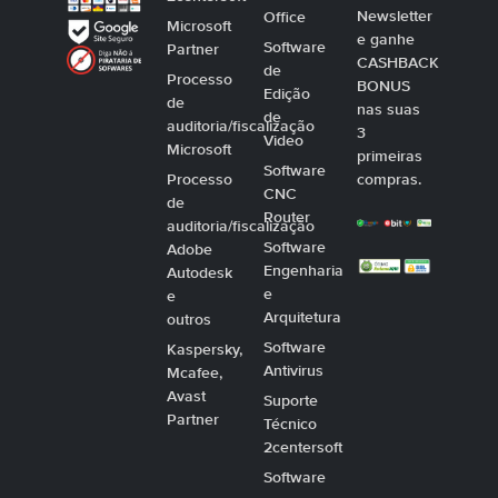
Newsletter
Office
Microsoft
e ganhe
Software
Partner
CASHBACK
de
Processo
BONUS
Edição
de
nas suas
de
auditoria/fiscalização
3
Video
Microsoft
primeiras
Software
Processo
compras.
CNC
de
Router
auditoria/fiscalização
Software
Adobe
Engenharia
Autodesk
e
e
Arquitetura
outros
Software
Kaspersky,
Antivirus
Mcafee,
Avast
Suporte
Partner
Técnico
2centersoft
Software