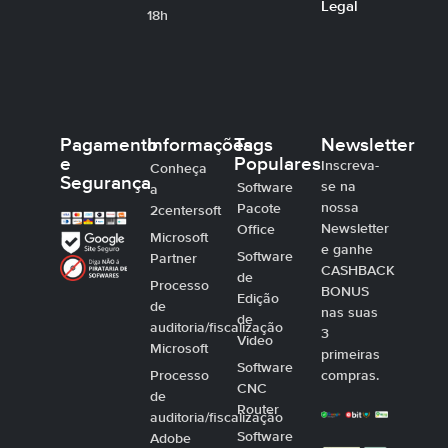
Legal
18h
Pagamento
Informações
Tags
Newsletter
e
Populares
Inscreva-
Conheça
Segurança
se na
Software
a
nossa
Pacote
2centersoft
Newsletter
Office
Microsoft
e ganhe
Software
Partner
CASHBACK
de
Processo
BONUS
Edição
de
nas suas
de
auditoria/fiscalização
3
Video
Microsoft
primeiras
Software
Processo
compras.
CNC
de
Router
auditoria/fiscalização
Software
Adobe