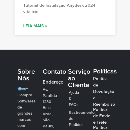
Tutorial de Instalação Anydesk 2024
vitalicio
LEIA MAIS »
Sobre
Contato
Serviço
Políticas
Nós
ao
Politica
Endereço
Cliente
de
Av.
Devolução
Ajuda
Compre
Paulista
e
&
Softwares
1230 ,
Reembolso
FAQs
de
Bela
Politica
Rastreamento
grandes
Vista,
de Envio
de
marcas
São
e Frete
Pedidos
com
Paulo,
Politica