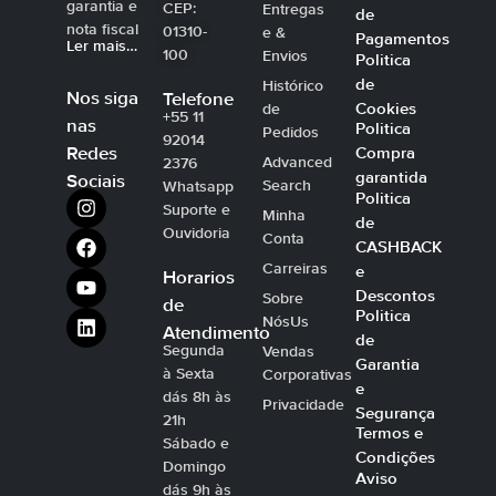
garantia e
CEP:
Entregas
de
nota fiscal
01310-
e &
Pagamentos
Ler mais…
100
Envios
Politica
de
Histórico
Nos siga
Telefone
Cookies
de
+55 11
nas
Politica
Pedidos
92014
Compra
Redes
Advanced
2376
garantida
Sociais
Search
Whatsapp
Politica
Suporte e
Minha
de
Ouvidoria
Conta
CASHBACK
Carreiras
e
Horarios
Descontos
Sobre
de
Politica
NósUs
Atendimento
de
Segunda
Vendas
Garantia
à Sexta
Corporativas
e
dás 8h às
Privacidade
Segurança
21h
Termos e
Sábado e
Condições
Domingo
Aviso
dás 9h às