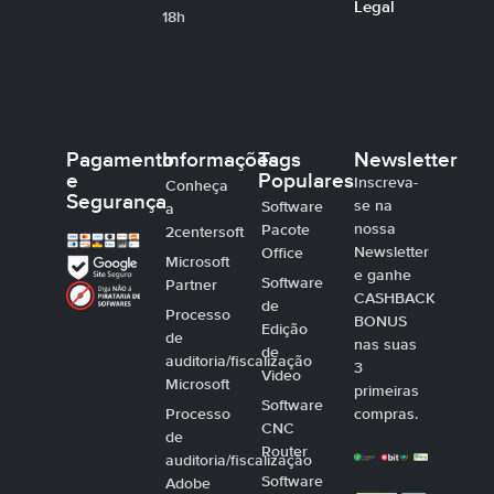
Legal
18h
Pagamento
Informações
Tags
Newsletter
e
Populares
Inscreva-
Conheça
Segurança
se na
Software
a
nossa
Pacote
2centersoft
Newsletter
Office
Microsoft
e ganhe
Software
Partner
CASHBACK
de
Processo
BONUS
Edição
de
nas suas
de
auditoria/fiscalização
3
Video
Microsoft
primeiras
Software
Processo
compras.
CNC
de
Router
auditoria/fiscalização
Software
Adobe