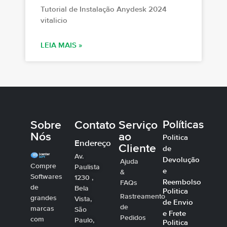
Tutorial de Instalação Anydesk 2024
vitalicio
LEIA MAIS »
Sobre
Contato
Serviço
Políticas
Nós
ao
Politica
Endereço
Cliente
de
Av.
Devolução
Ajuda
Compre
Paulista
e
&
Softwares
1230 ,
Reembolso
FAQs
de
Bela
Politica
Rastreamento
grandes
Vista,
de Envio
de
marcas
São
e Frete
Pedidos
com
Paulo,
Politica