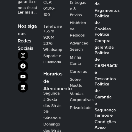
garantia e
CEP:
Entregas
de
nota fiscal
01310-
e &
Pagamentos
Ler mais…
100
Envios
Politica
de
Histórico
Nos siga
Telefone
Cookies
de
+55 11
nas
Politica
Pedidos
92014
Compra
Redes
Advanced
2376
garantida
Sociais
Search
Whatsapp
Politica
Suporte e
Minha
de
Ouvidoria
Conta
CASHBACK
Carreiras
e
Horarios
Descontos
Sobre
de
Politica
NósUs
Atendimento
de
Segunda
Vendas
Garantia
à Sexta
Corporativas
e
dás 8h às
Privacidade
Segurança
21h
Termos e
Sábado e
Condições
Domingo
Aviso
dás 9h às