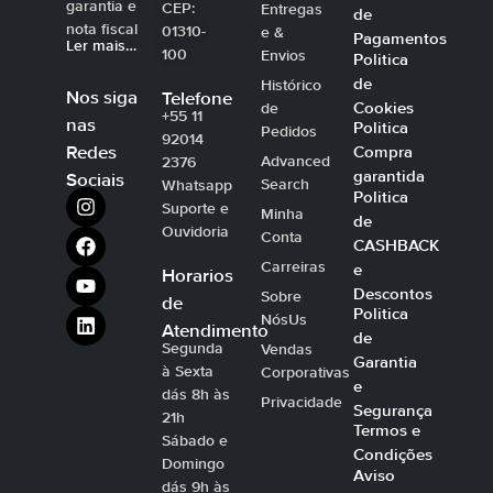
garantia e
CEP:
Entregas
de
nota fiscal
01310-
e &
Pagamentos
Ler mais…
100
Envios
Politica
de
Histórico
Nos siga
Telefone
Cookies
de
+55 11
nas
Politica
Pedidos
92014
Compra
Redes
Advanced
2376
garantida
Sociais
Search
Whatsapp
Politica
Suporte e
Minha
de
Ouvidoria
Conta
CASHBACK
Carreiras
e
Horarios
Descontos
Sobre
de
Politica
NósUs
Atendimento
de
Segunda
Vendas
Garantia
à Sexta
Corporativas
e
dás 8h às
Privacidade
Segurança
21h
Termos e
Sábado e
Condições
Domingo
Aviso
dás 9h às