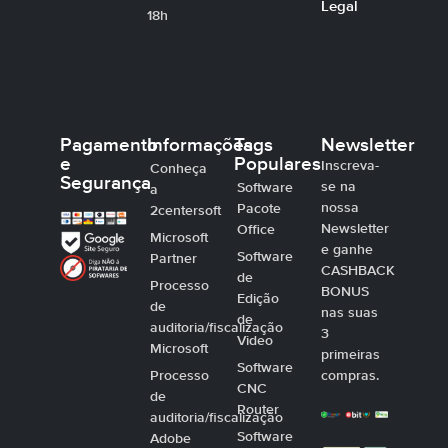
Legal
18h
Pagamento
Informações
Tags
Newsletter
e
Populares
Inscreva-
Conheça
Segurança
se na
Software
a
nossa
Pacote
2centersoft
Newsletter
Office
Microsoft
e ganhe
Software
Partner
CASHBACK
de
Processo
BONUS
Edição
de
nas suas
de
auditoria/fiscalização
3
Video
Microsoft
primeiras
Software
Processo
compras.
CNC
de
Router
auditoria/fiscalização
Software
Adobe