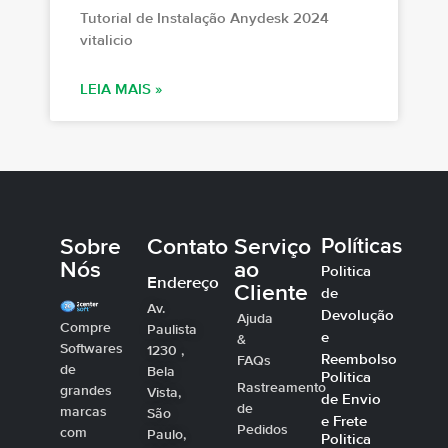
Tutorial de Instalação Anydesk 2024
vitalicio
LEIA MAIS »
Sobre
Contato
Serviço
Políticas
Nós
ao
Politica
Endereço
Cliente
de
Av.
Devolução
Ajuda
Compre
Paulista
e
&
Softwares
1230 ,
Reembolso
FAQs
de
Bela
Politica
Rastreamento
grandes
Vista,
de Envio
de
marcas
São
e Frete
Pedidos
com
Paulo,
Politica