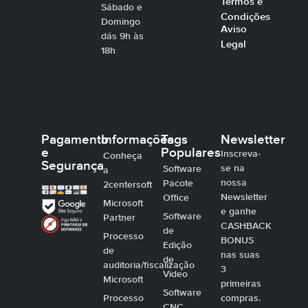
Termos e
Sábado e
Condições
Domingo
Aviso
dás 9h às
Legal
18h
Pagamento
Informações
Tags
Newsletter
e
Populares
Inscreva-
Conheça
Segurança
se na
Software
a
nossa
Pacote
2centersoft
Newsletter
Office
Microsoft
e ganhe
Software
Partner
CASHBACK
de
Processo
BONUS
Edição
de
nas suas
de
auditoria/fiscalização
3
Video
Microsoft
primeiras
Software
Processo
compras.
CNC