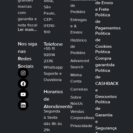
grandes
Vista,
de Envio
de
marcas
São
e Frete
Pedidos
com
Paulo,
Politica
garantia e
CEP:
Entregas
de
nota fiscal
01310-
e &
Pagamentos
Ler mais…
100
Envios
Politica
de
Histórico
Nos siga
Telefone
Cookies
de
+55 11
nas
Politica
Pedidos
92014
Compra
Redes
Advanced
2376
garantida
Sociais
Search
Whatsapp
Politica
Suporte e
Minha
de
Ouvidoria
Conta
CASHBACK
Carreiras
e
Horarios
Descontos
Sobre
de
Politica
NósUs
Atendimento
de
Segunda
Vendas
Garantia
à Sexta
Corporativas
e
dás 8h às
Privacidade
Segurança
21h