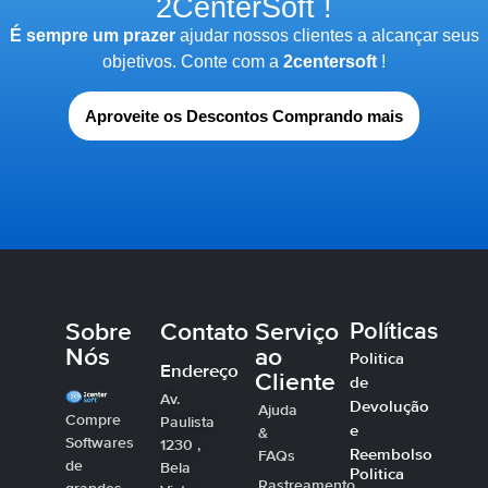
2CenterSoft !
É sempre um prazer
ajudar nossos clientes a alcançar seus
objetivos. Conte com a
2centersoft
!
Aproveite os Descontos Comprando mais
Sobre
Contato
Serviço
Políticas
Nós
ao
Politica
Endereço
Cliente
de
Av.
Devolução
Ajuda
Compre
Paulista
e
&
Softwares
1230 ,
Reembolso
FAQs
de
Bela
Politica
Rastreamento