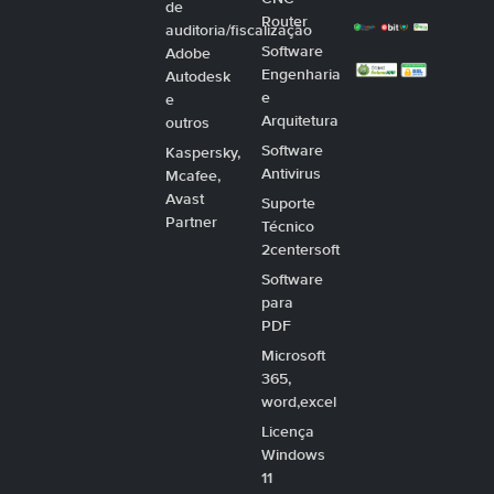
de
Router
auditoria/fiscalização
Software
Adobe
Engenharia
Autodesk
e
e
Arquitetura
outros
Software
Kaspersky,
Antivirus
Mcafee,
Avast
Suporte
Partner
Técnico
2centersoft
Software
para
PDF
Microsoft
365,
word,excel
Licença
Windows
11