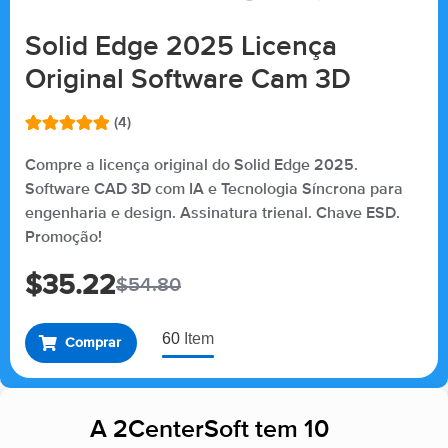
Solid Edge 2025 Licença
Original Software Cam 3D
(4)
Avaliado
4
como
5.00
Compre a licença original do Solid Edge 2025.
de 5, com
Software CAD 3D com IA e Tecnologia Síncrona para
baseado
em
engenharia e design. Assinatura trienal. Chave ESD.
avaliações
de clientes
Promoção!
$
35.22
$
54.80
60
Item
Comprar
A 2CenterSoft tem 10