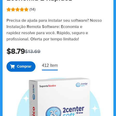
(14)
Avaliado
14
como
5.00
Precisa de ajuda para instalar seu software? Nosso
de 5, com
Instalação Remota Software: Economia e
baseado
em
rapidez resolve para você. Rápido, seguro e
avaliações
de clientes
profissional. Oferta por tempo limitado!
$
8.79
$
13.69
412
Item
Comprar