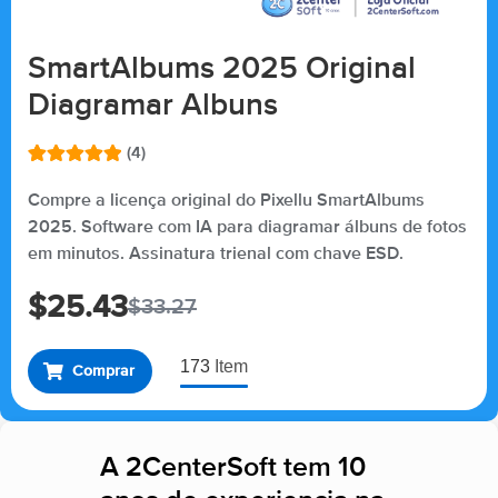
SmartAlbums 2025 Original
Diagramar Albuns
(4)
Avaliado
4
como
5.00
Compre a licença original do Pixellu SmartAlbums
de 5, com
2025. Software com IA para diagramar álbuns de fotos
baseado
em
em minutos. Assinatura trienal com chave ESD.
avaliações
de clientes
$
25.43
$
33.27
173
Item
Comprar
A 2CenterSoft tem 10