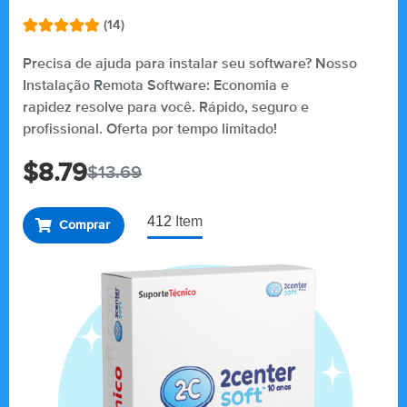
(14)
Avaliado
14
como
5.00
Precisa de ajuda para instalar seu software? Nosso
de 5, com
Instalação Remota Software: Economia e
baseado
em
rapidez resolve para você. Rápido, seguro e
avaliações
de clientes
profissional. Oferta por tempo limitado!
$
8.79
$
13.69
412
Item
Comprar