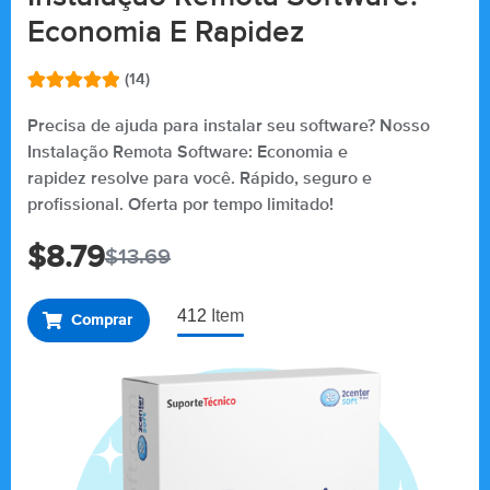
Economia E Rapidez
(14)
Avaliado
14
como
5.00
Precisa de ajuda para instalar seu software? Nosso
de 5, com
Instalação Remota Software: Economia e
baseado
em
rapidez resolve para você. Rápido, seguro e
avaliações
de clientes
profissional. Oferta por tempo limitado!
$
8.79
$
13.69
412
Item
Comprar