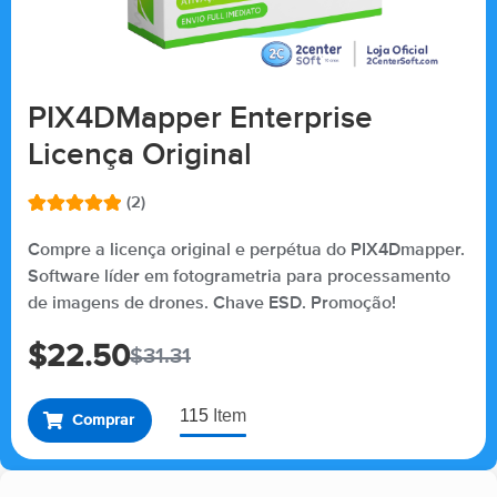
PIX4DMapper Enterprise
Licença Original
(2)
Avaliado
2
como
5.00
Compre a licença original e perpétua do PIX4Dmapper.
de 5, com
Software líder em fotogrametria para processamento
baseado
em
de imagens de drones. Chave ESD. Promoção!
avaliações
de clientes
$
22.50
$
31.31
115
Item
Comprar