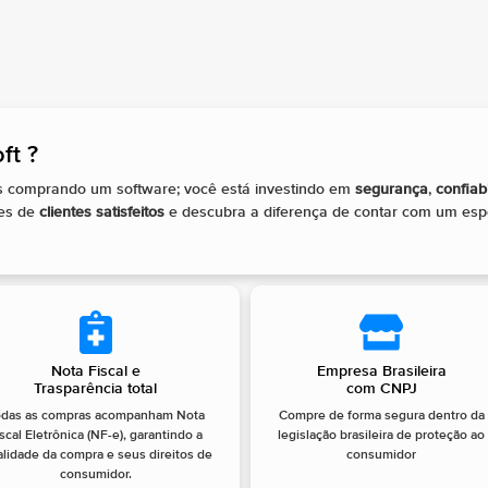
t ?​
as comprando um software; você está investindo em
segurança
,
confiab
res de
clientes satisfeitos
e descubra a diferença de contar com um espe
Nota Fiscal e
Empresa Brasileira
Trasparência total
com CNPJ
odas as compras acompanham Nota
Compre de forma segura dentro da
scal Eletrônica (NF-e), garantindo a
legislação brasileira de proteção ao
alidade da compra e seus direitos de
consumidor
consumidor.