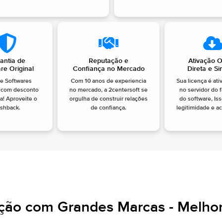
antia de
Reputação e
Ativação O
re Original
Confiança no Mercado
Direta e S
e Softwares
Com 10 anos de experiencia
Sua licença é ati
s com desconto
no mercado, a 2centersoft se
no servidor do 
ia! Aproveite o
orgulha de construir relações
do software, Is
shback.
de confiança.
legitimidade e ac
ação com Grandes Marcas - Melhor