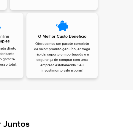
nline
O Melhor Custo Beneficio
imples
Oferecemos um pacote completo
vada direto
de valor: produto genuíno, entrega
fabricante
rápida, suporte em português e a
so garante
segurança de comprar com uma
esso total.
empresa estabelecida. Seu
investimento vale a pena!
 Juntos