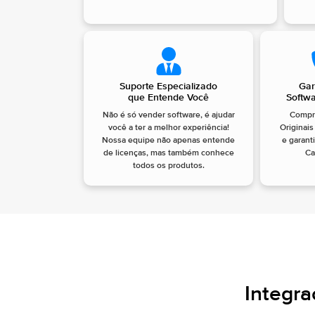
Suporte Especializado
Gar
que Entende Você
Softwa
Não é só vender software, é ajudar
Compr
você a ter a melhor experiência!
Originai
Nossa equipe não apenas entende
e garant
de licenças, mas também conhece
Ca
todos os produtos.
Integr