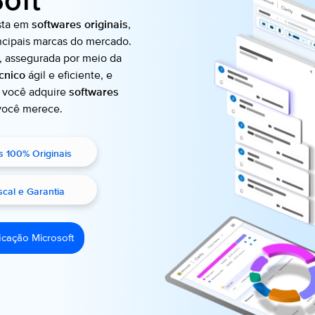
oft
ista em
softwares originais
,
ncipais marcas do mercado.
, assegurada por meio da
cnico
ágil e eficiente, e
, você adquire
softwares
você merece.
s 100% Originais
scal e Garantia
ficação Microsoft